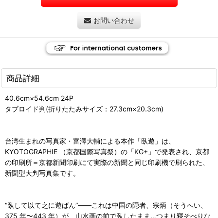
お問い合わせ
商品詳細
40.6cm×54.6cm 24P
タブロイド判(折りたたみサイズ：27.3cm×20.3cm)
台湾生まれの写真家・富澤大輔による本作「臥遊」は、
KYOTOGRAPHIE （京都国際写真祭）の「KG+」で発表され、京都
の印刷所＝京都新聞印刷にて実際の新聞と同じ印刷機で刷られた、
新聞型大判写真集です。
“臥して以て之に遊ばん”――これは中国の隠者、宗炳（そうへい、
375 年〜443 年）が、山水画の前で臥したまま…つまり寝そべりな