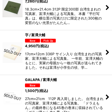
7,260
円
(税込)
18.3cm×21.4cm 312P 限定300部 台湾生まれの
写真家、富澤大輔による写真集。 本書『平行写
真』は、横位置の写真だけに限定された300枚の
変哲のない光景がたんたん…
字 / 富澤大輔
4,950
円
(税込)
17cm×12cm 336P サイン入り 台湾生まれの写真
家、富澤大輔による写真集。 一年前、富澤大輔の
もとに、実家の母親から一枚の写真が送られてき
ました。それは富澤が小学生の頃、学…
GALAPA / 富澤大輔
1,500
円
(税込)
27cm×21cm 112P 再入荷しました。 台湾生まれ
の写真家、富澤大輔による写真集。 「ドラえも
ん」の最終巻になる45巻の巻末に収録されている