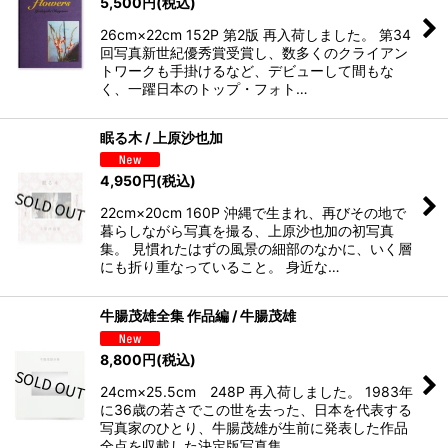
5,500
円
(税込)
26cm×22cm 152P 第2版 再入荷しました。 第34
回写真新世紀優秀賞受賞し、数多くのクライアン
トワークも手掛けるなど、デビューして間もな
く、一躍日本のトップ・フォト…
眠る木 / 上原沙也加
4,950
円
(税込)
22cm×20cm 160P 沖縄で生まれ、再びその地で
暮らしながら写真を撮る、上原沙也加の初写真
集。 見慣れたはずの風景の細部のなかに、いく層
にも折り重なっていること。 身近な…
牛腸茂雄全集 作品編 / 牛腸茂雄
8,800
円
(税込)
24cm×25.5cm 248P 再入荷しました。 1983年
に36歳の若さでこの世を去った、日本を代表する
写真家のひとり、牛腸茂雄が生前に発表した作品
全点を収載した決定版写真集。 …