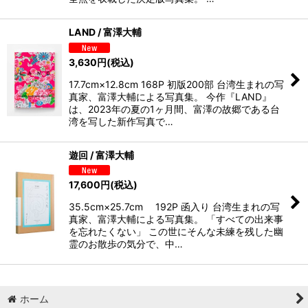
LAND / 富澤大輔
3,630
円
(税込)
17.7cm×12.8cm 168P 初版200部 台湾生まれの写
真家、富澤大輔による写真集。 今作『LAND』
は、2023年の夏の1ヶ月間、富澤の故郷である台
湾を写した新作写真で…
遊回 / 富澤大輔
17,600
円
(税込)
35.5cm×25.7cm 192P 函入り 台湾生まれの写
真家、富澤大輔による写真集。 「すべての出来事
を忘れたくない」 この世にそんな未練を残した幽
霊のお散歩の気分で、中…
ホーム