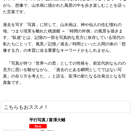
がら、想像で、山水画に描かれた風景の中を歩き楽しむことを語っ
た言葉です。
過去を写す「写真」に対して、山水画は、神や仙人の住む憧れの
地、つまり現実を離れた桃源郷 ＝「時間の外側」の風景を描きま
す。“臥遊”とは、記憶の一部を写真的な見方に依存している現代の
私たちにとって、風景／記憶／過去／時間といった人間の体の「想
像する力」の本質に迫る重要なキーワードかもしれません。
『写真が持つ「世界への窓」としての性格を、前近代的なものの
見方に思いを馳せながら、「過去のとある瞬間としてではない写
真」の在り方を考えた。』と語る、富澤の新たなる出発点となる写
真集です。
こちらもおススメ！
平行写真 / 富澤大輔