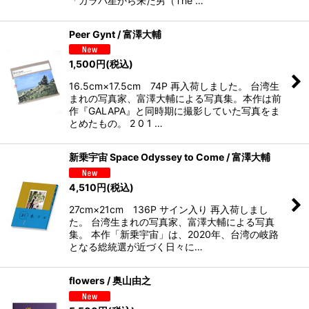
「ガラパ星から来た男（The …
Peer Gynt / 富澤大輔
1,500
円
(税込)
16.5cm×17.5cm 74P 再入荷しました。 台湾生
まれの写真家、富澤大輔による写真集。本作は前
作『GALAPA』と同時期に撮影していた写真をま
とめたもの。 2 0 1 …
新乗宇宙 Space Odyssey to Come / 富澤大輔
4,510
円
(税込)
27cm×21cm 136P サイン入り 再入荷しまし
た。 台湾生まれの写真家、富澤大輔による写真
集。 本作「新乗宇宙」は、2020年、台湾の岐路
となる総統選が近づく日々に…
flowers / 奥山由之