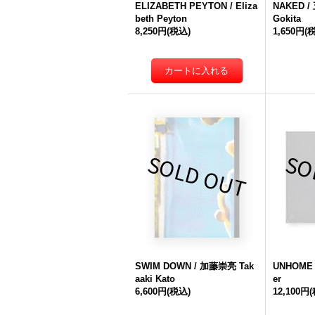
ELIZABETH PEYTON / Eliza
NAKED 
beth Peyton
Gokita
8,250円
(税込)
1,650円
(
SWIM DOWN / 加藤崇亮 Tak
UNHOME /
aaki Kato
er
6,600円
(税込)
12,100円