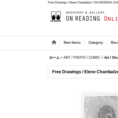
Free Drawings / Elene Chantladze / ON READING Onl
New Items
Category
Rec
ホーム
>
ART / PHOTO / COMIC
>
Art / Ill
Free Drawings / Elene Chantladz