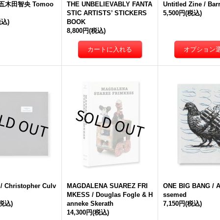
/ 五木田智央 Tomoo
THE UNBELIEVABLY FANTA
Untitled Zine / Ba
STIC ARTISTS’ STICKERS
5,500円
(税込)
税込)
BOOK
8,800円
(税込)
 Christopher Culv
MAGDALENA SUAREZ FRI
ONE BIG BANG / A
MKESS / Douglas Fogle & H
ssemed
(税込)
anneke Skerath
7,150円
(税込)
14,300円
(税込)