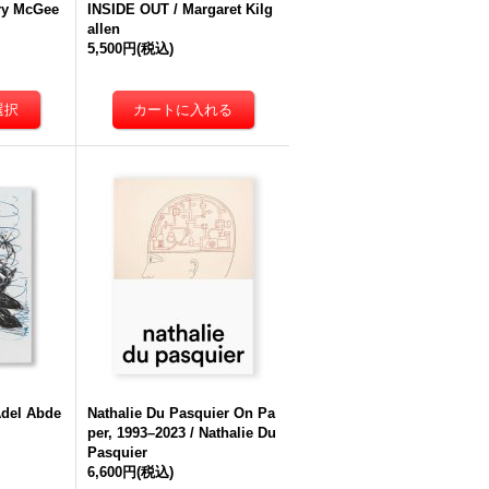
rry McGee
INSIDE OUT / Margaret Kilg
allen
5,500円
(税込)
del Abde
Nathalie Du Pasquier On Pa
per, 1993–2023 / Nathalie Du
Pasquier
6,600円
(税込)