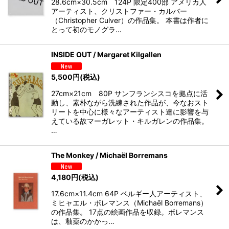
28.6cm×30.5cm 124P 限定400部 アメリカ人
アーティスト、クリストファー・カルバー
（Christopher Culver）の作品集。 本書は作者に
とって初のモノグラ…
INSIDE OUT / Margaret Kilgallen
5,500
円
(税込)
27cm×21cm 80P サンフランシスコを拠点に活
動し、素朴ながら洗練された作品が、今なおスト
リートを中心に様々なアーティスト達に影響を与
えている故マーガレット・キルガレンの作品集。
…
The Monkey / Michaël Borremans
4,180
円
(税込)
17.6cm×11.4cm 64P ベルギー人アーティスト、
ミヒャエル・ボレマンス（Michaël Borremans）
の作品集。 17点の絵画作品を収録。ボレマンス
は、釉薬のかかっ…