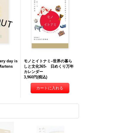
ery day is
モノとイトナミ–世界の暮ら
Martens
しと⽂化365- 日めくり万年
カレンダー
3,960円
(税込)