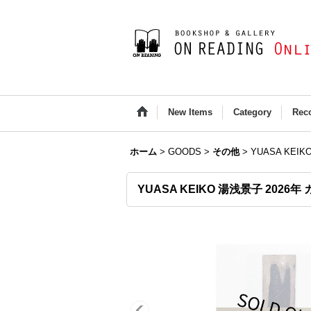
New Items
Category
Rec
ホーム
>
GOODS
>
その他
>
YUASA KEI
YUASA KEIKO 湯浅景子 2026