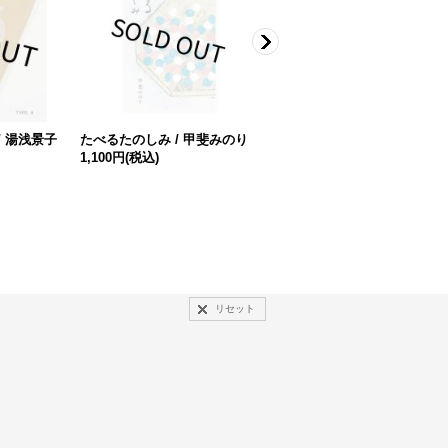
/ 湯浅景子
たべるたのしみ / 甲斐みのり
塩川いづみ作品集 IZUMI SHI
1,100円
(税込)
OKAWA PEN, PENCIL, PEO
PLE, ANIMALS AND PLANT
S
3,300円
(税込)
リセット