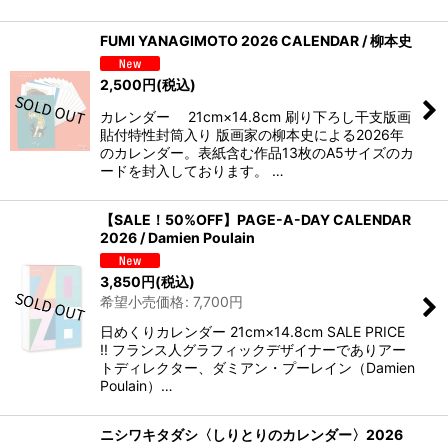
FUMI YANAGIMOTO 2026 CALENDAR / 柳本史
2,500
円
(税込)
カレンダー 21cm×14.8cm 刷り下ろし干支版画
貼付特性封筒入り 版画家の柳本史による2026年
のカレンダー。表紙含む作品13枚のA5サイズのカ
ードを封入しております。 …
【SALE！50%OFF】PAGE-A-DAY CALENDAR
2026 / Damien Poulain
3,850
円
(税込)
希望小売価格
:
7,700
円
日めくりカレンダー 21cm×14.8cm SALE PRICE
!! フランス人グラフィックデザイナーでありアー
トディレクター、ダミアン・プーレイン（Damien
Poulain）…
ニシワキタダシ〈しりとりのカレンダー〉2026