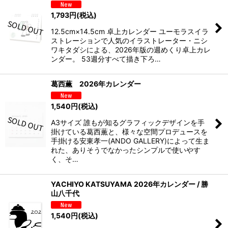
1,793
円
(税込)
12.5cm×14.5cm 卓上カレンダー ユーモラスイラ
ストレーションで人気のイラストレーター・ニシ
ワキタダシによる、2026年版の週めくり卓上カレ
ンダー。 53週分すべて描き下ろ…
葛西薫 2026年カレンダー
1,540
円
(税込)
A3サイズ 誰もが知るグラフィックデザインを手
掛けている葛西薫と、様々な空間プロデュースを
手掛ける安東孝一(ANDO GALLERY)によって生ま
れた、ありそうでなかったシンプルで使いやす
く、そ…
YACHIYO KATSUYAMA 2026年カレンダー / 勝
山八千代
1,540
円
(税込)