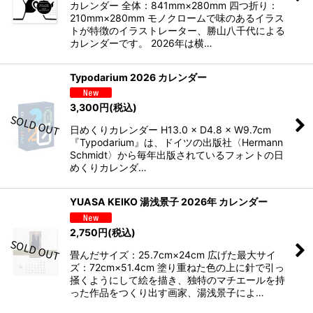
カレンダー 全体：841mm×280mm 四つ折り：
210mm×280mm モノクロームで味のあるイラス
トが特徴のイラストレーター、勝山八千代による
カレンダーです。 2026年は横…
Typodarium 2026 カレンダー
3,300
円
(税込)
日めくりカレンダー H13.0 × D4.8 × W9.7cm
『Typodarium』は、ドイツの出版社〈Hermann
Schmidt〉から毎年出版されているフォントの日
めくりカレンダ…
YUASA KEIKO 湯浅景子 2026年 カレンダー
2,750
円
(税込)
畳んだサイズ：25.7cm×24cm 広げた最大サイ
ズ：72cm×51.4cm 塗り重ねた色の上に針で引っ
掻くようにして絵を描き、独特のマチエールを持
った作品をつくり出す画家、湯浅景子によ…