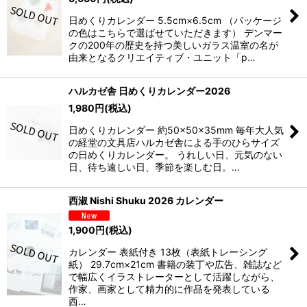
日めくりカレンダー 5.5cm×6.5cm （パッケージ
の色はこちらで選ばせていただきます） デンマー
クの200年の歴史を持つ美しいガラス温室の名が
由来となるクリエイティブ・ユニット「p…
ハルカゼ舎 日めくりカレンダー2026
1,980
円
(税込)
日めくりカレンダー 約50×50×35mm 毎年大人気
の経堂の文具店ハルカゼ舎による手のひらサイズ
の日めくりカレンダー。 うれしい日、元気のない
日、待ち遠しい日、季節を楽しむ日。…
西淑 Nishi Shuku 2026 カレンダー
1,900
円
(税込)
カレンダー 表紙付き 13枚（表紙トレーシング
紙） 29.7cm×21cm 書籍の装丁や広告、雑誌など
で幅広くイラストレーターとして活躍しながら、
作家、画家として精力的に作品を発表している
西…