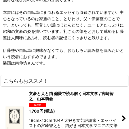
本書にはその自転車にまつわるエッセイも収録されていますが、中
心となっているのは家族のこと、とりわけ、父・伊藤整のことで
す。といっても、堅苦しい話はほとんどなく、ユーモアたっぷりに
昭和の文豪の姿を描いています。礼さんの筆をとおして眺める伊藤
整は人間味にあふれ、読む者の記憶にくっきりと残ります。
伊藤整や自転車に興味がなくても、おもしろい読み物を読みたいと
いう読者におすすめできます。
装画は南伸坊さんです。
こちらもおススメ！
文豪と犬と猫 偏愛で読み解く日本文学 / 宮崎智
之、山本莉会
1,760
円
(税込)
19cm×13cm 164P 犬好き文芸評論家・エッセイ
ストの宮崎智之と、猫好き日本文学マニアの文筆