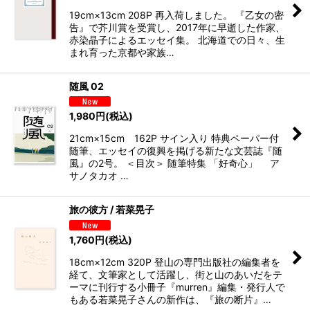
19cm×13cm 208P 再入荷しました。 『乙女の密
告』で芥川賞を受賞し、2017年に早逝した作家、
赤染晶子によるエッセイ集。 北海道での日々、生
まれ育った京都や家族…
随風 02
1,980
円
(税込)
21cm×15cm 162P サイン入り 特典ペーパー付
随筆、エッセイの復興を掲げる新たな文芸誌『随
風』の2号。 ＜目次＞ 随筆特集 「好奇心」 ア
サノタカオ …
旅の彼方 / 若菜晃子
1,760
円
(税込)
18cm×12cm 320P 登山の専門出版社の編集者を
経て、文筆家として活躍し、街と山のあいだをテ
ーマに刊行する小冊子『murren』編集・発行人で
もある若菜晃子さんの新作は、『旅の断片』…