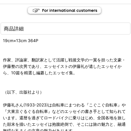
商品詳細
19cm×13cm 364P
作家、評論家、翻訳家として活躍し戦後文学の一翼を担った文豪・
伊藤整の次男であり、エッセイストの伊藤礼が遺したエッセイか
ら、10篇を精選し編纂したエッセイ集。
（以下、出版社より）
伊藤礼さん(1933-2023)は自転車にまつわる『こぐこぐ自転車』や
『大東京ぐるぐる自転車』などのエッセイの書き手として知られて
います。還暦を過ぎてロードバイクに乗りはじめ、全国各地を旅し
た顛末を描いたエッセイは抱腹絶倒で、そこには旅の魅力と、融通
無碍な礼さんの文章の魅力があります。