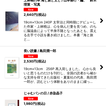
上林曉の本 海と旅と文と / 山本善行・編、 鈴木
理策・写真
2,640
円
(税込)
19cm×13cm 240P 太宰治と同時期にデビューし
た作家・上林曉は、心を病んだ妻を見つめ、のち
に脳溢血によって半身不随となったあとも、震え
る左手で小説を書き続けました。本書『海と旅
と…
長い読書 / 島田潤一郎
2,530
円
(税込)
19cm×13cm 256P 再入荷しました。 心から良
いと思うものだけを刊行し、全国の読者から確か
な支持を得てきた出版社・夏葉社の代表、島田潤
一郎が、読むという体験をありのままに綴っ…
じゃむパンの日 / 赤染晶子
1,980
円
(税込)