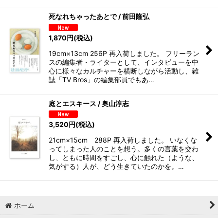
死なれちゃったあとで / 前田隆弘
1,870
円
(税込)
19cm×13cm 256P 再入荷しました。 フリーラン
スの編集者・ライターとして、インタビューを中
心に様々なカルチャーを横断しながら活動し、雑
誌「TV Bros」の編集部員でもあ…
庭とエスキース / 奥山淳志
3,520
円
(税込)
21cm×15cm 288P 再入荷しました。 いなくな
ってしまった人のことを想う。多くの言葉を交わ
し、ともに時間をすごし、心に触れた（ような、
気がする）人が、どう生きていたのかを。 …
ホーム