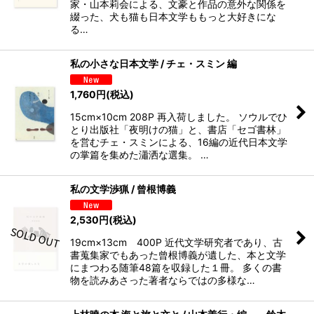
家・山本莉会による、文豪と作品の意外な関係を
綴った、犬も猫も日本文学ももっと大好きにな
る…
私の小さな日本文学 / チェ・スミン 編
1,760
円
(税込)
15cm×10cm 208P 再入荷しました。 ソウルでひ
とり出版社「夜明けの猫」と、書店「セゴ書林」
を営むチェ・スミンによる、16編の近代日本文学
の掌篇を集めた瀟洒な選集。 …
私の文学渉猟 / 曾根博義
2,530
円
(税込)
19cm×13cm 400P 近代文学研究者であり、古
書蒐集家でもあった曾根博義が遺した、本と文学
にまつわる随筆48篇を収録した１冊。 多くの書
物を読みあさった著者ならではの多様な…