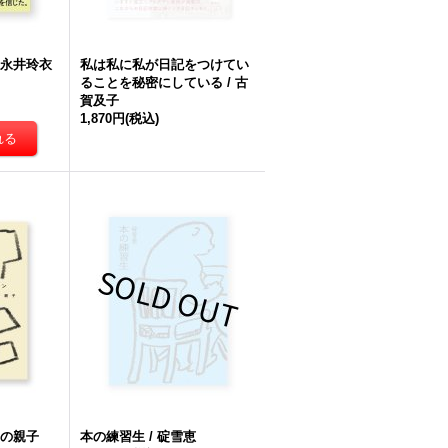
 永井玲衣
私は私に私が日記をつけてい
ることを秘密にしている / 古
賀及子
1,870円
(税込)
蟹の親子
本の練習生 / 碇雪恵