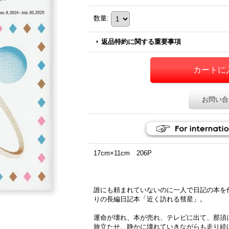
数量
:
返品特約に関する重要事項
お問い合
17cm×11cm 206P
誰にも頼まれていないのに一人で日記の本を
りの長編日記本「近く訪れる彗星」。
運命が壊れ、本が売れ、テレビに出て、那須
旅立たせ、静かに壊れていきながらも走り続