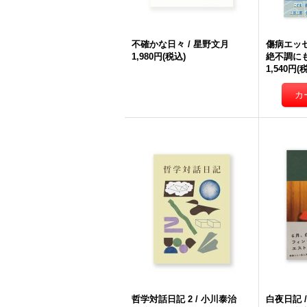
不確かな日々 / 星野文月
傷病エッ
1,980円
(税込)
絶不調に
1,540円
(
哲学対話日記 2 / 小川泰治
白夜日記 