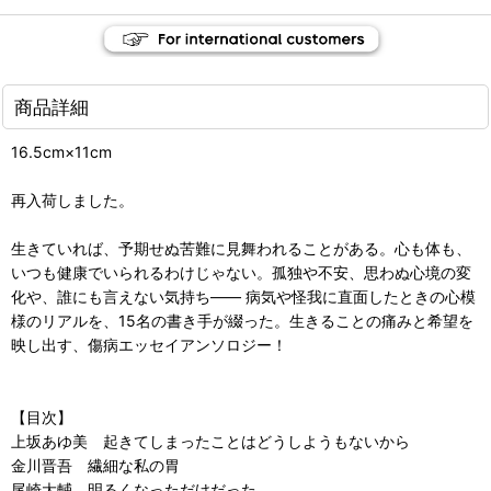
商品詳細
16.5cm×11cm
再入荷しました。
生きていれば、予期せぬ苦難に見舞われることがある。心も体も、
いつも健康でいられるわけじゃない。孤独や不安、思わぬ心境の変
化や、誰にも言えない気持ち―― 病気や怪我に直面したときの心模
様のリアルを、15名の書き手が綴った。生きることの痛みと希望を
映し出す、傷病エッセイアンソロジー！
【目次】
上坂あゆ美 起きてしまったことはどうしようもないから
金川晋吾 繊細な私の胃
尾崎大輔 明るくなっただけだった