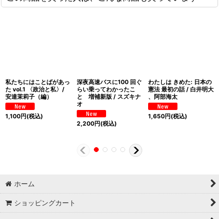
私たちにはことばがあっ
深夜高速バスに100 回ぐ
わたしは きめた: 日本の
た vol.1 〈政治と私〉/
らい乗ってわかったこ
憲法 最初の話 / 白井明大
安達茉莉子（編）
と 増補新版 / スズキナ
、阿部海太
オ
1,100
円
(税込)
1,650
円
(税込)
2,200
円
(税込)
ホーム
ショッピングカート