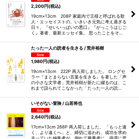
2,200
円
(税込)
19cm×13cm 208P 家庭内で王様と呼ばれる歌
人・エッセイストの、いきいき元気に考え過ぎる
日々。『せいいっぱいの悪口』『がっこうはじご
く』著者、最新エッセイ集。 思ったことをそ…
たった一人の読者を生きる / 荒井裕樹
1,980
円
(税込)
19cm×13cm 222P 再入荷しました。 ロングセ
ラー『まとまらない言葉を生きる』を著した「声
の小さな文学者」荒井裕樹が新たに綴るのは、こ
れまで語られてこなかった「たった一人の読…
いそがない冒険 / 山若将也
2,640
円
(税込)
17cm×13cm 288P 再入荷しました。 「もっと速
く、より遠くへ」と、締切に追われ、成功を求め
走っていた編集者が、倒れて療養者に。停滞に思