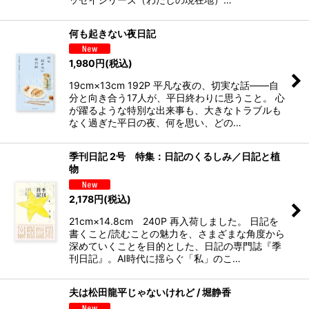
何も起きない夜日記
1,980
円
(税込)
19cm×13cm 192P 平凡な夜の、切実な話――自
分と向き合う17人が、平日終わりに思うこと。 心
が躍るような特別な出来事も、大きなトラブルも
なく過ぎた平日の夜、何を思い、どの…
季刊日記 2号 特集：日記のくるしみ／日記と植
物
2,178
円
(税込)
21cm×14.8cm 240P 再入荷しました。 日記を
書くこと/読むことの魅力を、さまざまな角度から
深めていくことを目的とした、日記の専門誌『季
刊日記』。AI時代に揺らぐ「私」のこ…
夫は松田龍平じゃないけれど / 堀静香