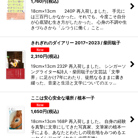
1,760
円
(税込)
18cm×13cm 240P 再入荷しました。 手元に
は三百円しかなかった。それでも、今度こそ自分
が心底望む生き方がしたかった。 心身の不調や生
きづらさから「ふつうに働く」こと…
きれぎれのダイアリー 2017~2023 / 柴田聡子
2,310
円
(税込)
19cm×13cm 232P 再入荷しました。 シンガーソ
ングライター&詩人・柴田聡子が文芸誌「文學
界」に足かけ7年にわたり、徒然なるままに書き
綴った、音楽と生活と文学についてのエッ…
ここは安心安全な場所 / 植本一子
1,650
円
(税込)
18cm×13cm 168P 再入荷しました。 自身の経験
を真摯に文章にしてきた写真家、文筆家の植本一
子による、あなたとわたしの現在地をみつめるエ
ッセイシリーズ（わたしの現在地）…