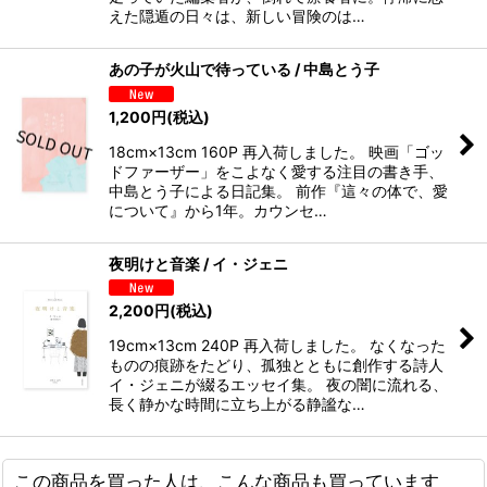
えた隠遁の日々は、新しい冒険のは…
あの子が火山で待っている / 中島とう子
1,200
円
(税込)
18cm×13cm 160P 再入荷しました。 映画「ゴッ
ドファーザー」をこよなく愛する注目の書き手、
中島とう子による日記集。 前作『這々の体で、愛
について』から1年。カウンセ…
夜明けと音楽 / イ・ジェニ
2,200
円
(税込)
19cm×13cm 240P 再入荷しました。 なくなった
ものの痕跡をたどり、孤独とともに創作する詩人
イ・ジェニが綴るエッセイ集。 夜の闇に流れる、
長く静かな時間に立ち上がる静謐な…
この商品を買った人は、こんな商品も買っています