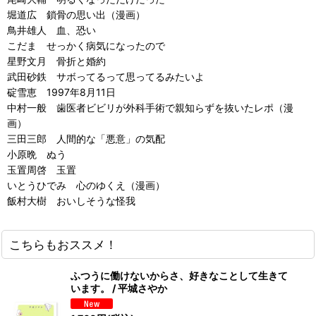
堀道広 鎖骨の思い出（漫画）
鳥井雄人 血、恐い
こだま せっかく病気になったので
星野文月 骨折と婚約
武田砂鉄 サボってるって思ってるみたいよ
碇雪恵 1997年8月11日
中村一般 歯医者ビビリが外科手術で親知らずを抜いたレポ（漫
画）
三田三郎 人間的な「悪意」の気配
小原晩 ぬう
玉置周啓 玉置
いとうひでみ 心のゆくえ（漫画）
飯村大樹 おいしそうな怪我
こちらもおススメ！
ふつうに働けないからさ、好きなことして生きて
います。 / 平城さやか