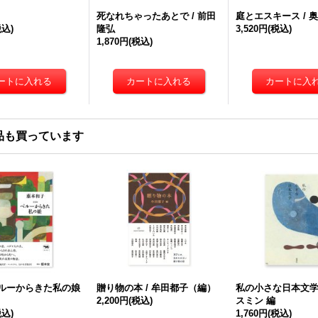
死なれちゃったあとで / 前田
庭とエスキース / 
税込)
隆弘
3,520円
(税込)
1,870円
(税込)
品も買っています
ペルーからきた私の娘
贈り物の本 / 牟田都子（編）
私の小さな日本文学 
2,200円
(税込)
スミン 編
税込)
1,760円
(税込)