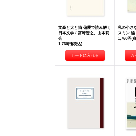
文豪と犬と猫 偏愛で読み解く
私の小さな
日本文学 / 宮崎智之、山本莉
スミン 編
会
1,760円
(
1,760円
(税込)