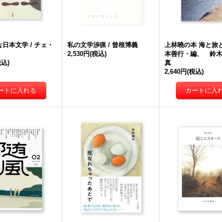
日本文学 / チェ・
私の文学渉猟 / 曾根博義
上林曉の本 海と旅と
2,530円
(税込)
本善行・編、 鈴
税込)
真
2,640円
(税込)