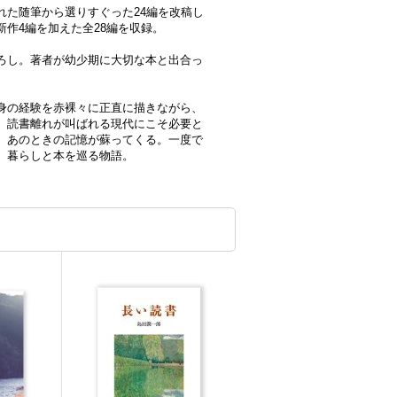
れた随筆から選りすぐった24編を改稿し
作4編を加えた全28編を収録。
ろし。著者が幼少期に大切な本と出合っ
身の経験を赤裸々に正直に描きながら、
、読書離れが叫ばれる現代にこそ必要と
、あのときの記憶が蘇ってくる。一度で
、暮らしと本を巡る物語。