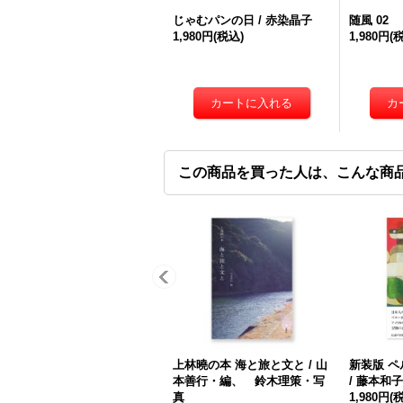
じゃむパンの日 / 赤染晶子
随風 02
1,980円
(税込)
1,980円
(
この商品を買った人は、こんな商
上林曉の本 海と旅と文と / 山
新装版 
本善行・編、 鈴木理策・写
/ 藤本和子
真
1,980円
(