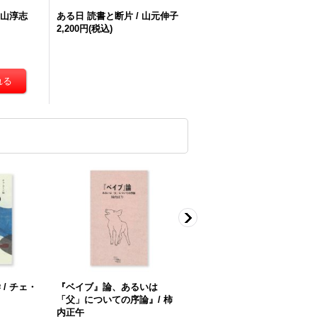
奥山淳志
ある日 読書と断片 / 山元伸子
2,200円
(税込)
/ チェ・
『ベイブ』論、あるいは
NEUTRAL COLORS 別冊 
「父」についての序論』/ 柿
んとの本の話をしよう #2
内正午
3,850円
(税込)