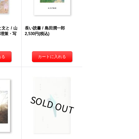
文と / 山
長い読書 / 島田潤一郎
木理策・写
2,530円
(税込)