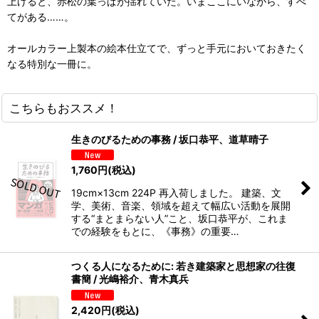
上げると、赤松の葉っぱが揺れていた。いまここにいながら、すべ
てがある……。
オールカラー上製本の絵本仕立てで、ずっと手元においておきたく
なる特別な一冊に。
こちらもおススメ！
生きのびるための事務 / 坂口恭平、道草晴子
1,760
円
(税込)
19cm×13cm 224P 再入荷しました。 建築、文
学、美術、音楽、領域を超えて幅広い活動を展開
する“まとまらない人”こと、坂口恭平が、これま
での経験をもとに、《事務》の重要…
つくる人になるために: 若き建築家と思想家の往復
書簡 / 光嶋裕介、青木真兵
2,420
円
(税込)