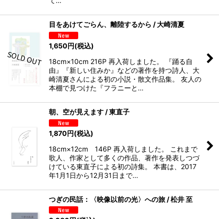
て…
目をあけてごらん、離陸するから / 大崎清夏
1,650
円
(税込)
18cm×10cm 216P 再入荷しました。 『踊る自
由』『新しい住みか』などの著作を持つ詩人、大
崎清夏さんによる初の小説・散文作品集。 友人の
本棚で見つけた『フラニーと…
朝、空が見えます / 東直子
1,870
円
(税込)
18cm×12cm 146P 再入荷しました。 これまで
歌人、作家として多くの作品、著作を発表しつづ
けている東直子による初の詩集。 本書は、2017
年1月1日から12月31日まで…
つぎの民話：〈映像以前の光〉への旅 / 松井 至