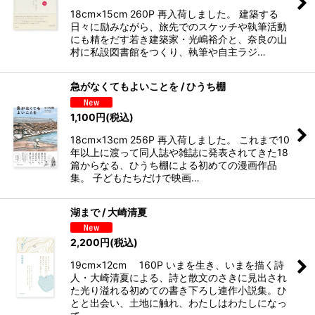
18cm×15cm 260P 再入荷しました。 建築する
日々に励みながら、旅先でのスケッチや執筆活動
にも精をだす若き建築家・光嶋裕介と、奈良の山
村に私設図書館をつくり、執筆や自主ラジ…
急がなくてもよいことを / ひうち棚
1,100
円
(税込)
18cm×13cm 256P 再入荷しました。 これまで10
年以上に渡って同人誌や雑誌に発表されてきた18
篇からなる、ひうち棚による初めての漫画作品
集。 子どもたちだけで映画…
湖まで / 大崎清夏
2,200
円
(税込)
19cm×12cm 160P いまを生き、いまを描く詩
人・大崎清夏による、詩と散文のさきに見出され
た光り溢れる初めての書き下ろし連作小説集。ひ
とと出会い、土地に触れ、わたしはわたしになっ