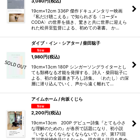
3,080
円
(税込)
19cm×12cm 336P 傑作ドキュメンタリー映画
『私だけ聴こえる』で知られざる〈コーダ=
CODA〉の世界を描き、驚きと共に世界に迎えら
れた松井至監督による、初めての著書。 か…
ダイブ・イン・シアター / 柴田聡子
1,980
円
(税込)
19cm×13cm 180P シンガーソングライターとし
ても類稀なる才能を発揮する、詩人・柴田聡子に
よる、初の全篇書き下ろし詩集。 〈わたし〉の深
層に潜り込んでいく、声から遠く離れて…
アイムホーム / 向坂くじら
2,200
円
(税込)
19cm×13cm 200P デビュー詩集『とても小さ
な理解のための』が各所で話題になり、初小説
『いなくなくならなくならないで』が、第171回
芥川賞候補作品にもなった、現在最も注目を集め