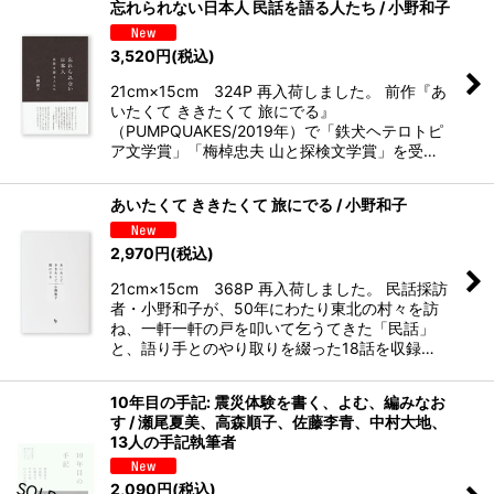
忘れられない日本人 民話を語る人たち / 小野和子
3,520
円
(税込)
21cm×15cm 324P 再入荷しました。 前作『あ
いたくて ききたくて 旅にでる』
（PUMPQUAKES/2019年）で「鉄犬ヘテロトピ
ア文学賞」「梅棹忠夫 山と探検文学賞」を受…
あいたくて ききたくて 旅にでる / 小野和子
2,970
円
(税込)
21cm×15cm 368P 再入荷しました。 民話採訪
者・小野和子が、50年にわたり東北の村々を訪
ね、一軒一軒の戸を叩いて乞うてきた「民話」
と、語り手とのやり取りを綴った18話を収録…
10年目の手記: 震災体験を書く、よむ、編みなお
す / 瀬尾夏美、高森順子、佐藤李青、中村大地、
13人の手記執筆者
2,090
円
(税込)