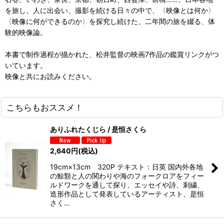
を旅し、人に出会い、撮影を続ける日々の中で、〈映像とは何か〉
〈映像に何ができるのか〉を探究し続けた、二年間の旅を綴る、体
験的映像論。
本書で制作過程が描かれた、松井監督の映画7作品の鑑賞リンクがつ
いています。
映像と共にお読みください。
こちらもおススメ！
ありふれたくじら / 是恒さくら
2,640
円
(税込)
19cm×13cm 320P テキスト：日英 国内外各地
の鯨類と人の関わりや海のフォークロアをフィー
ルドワークを通して探り、エッセイや詩、刺繍、
造形作品として発表しているアーティスト、是恒
さく…