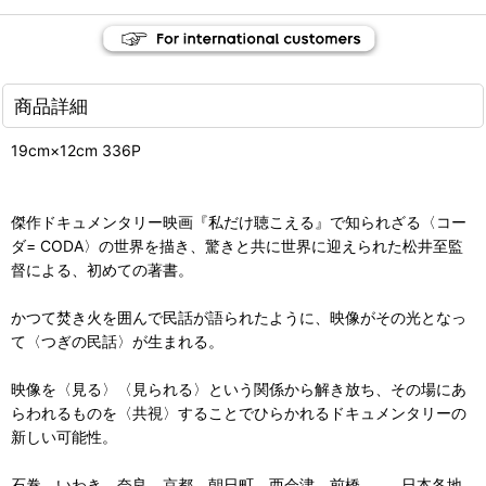
商品詳細
19cm×12cm 336P
傑作ドキュメンタリー映画『私だけ聴こえる』で知られざる〈コー
ダ= CODA〉の世界を描き、驚きと共に世界に迎えられた松井至監
督による、初めての著書。
かつて焚き火を囲んで民話が語られたように、映像がその光となっ
て〈つぎの民話〉が生まれる。
映像を〈見る〉〈見られる〉という関係から解き放ち、その場にあ
らわれるものを〈共視〉することでひらかれるドキュメンタリーの
新しい可能性。
石巻、いわき、奈良、京都、朝日町、西会津、前橋……、日本各地