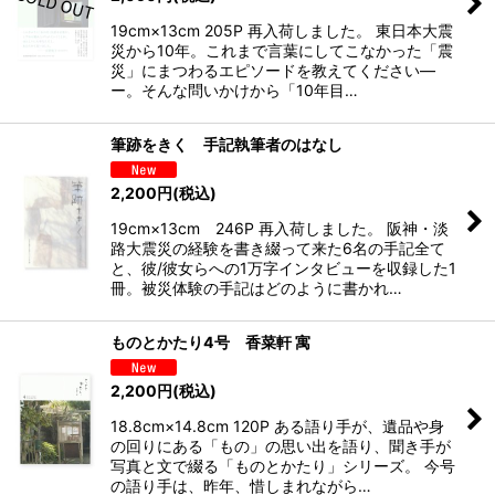
19cm×13cm 205P 再入荷しました。 東日本大震
災から10年。これまで言葉にしてこなかった「震
災」にまつわるエピソードを教えてください―
ー。そんな問いかけから「10年目…
筆跡をきく 手記執筆者のはなし
2,200
円
(税込)
19cm×13cm 246P 再入荷しました。 阪神・淡
路大震災の経験を書き綴って来た6名の手記全て
と、彼/彼女らへの1万字インタビューを収録した1
冊。被災体験の手記はどのように書かれ…
ものとかたり4号 香菜軒 寓
2,200
円
(税込)
18.8cm×14.8cm 120P ある語り手が、遺品や身
の回りにある「もの」の思い出を語り、聞き手が
写真と文で綴る「ものとかたり」シリーズ。 今号
の語り手は、昨年、惜しまれながら…