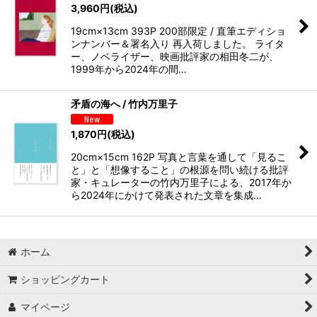
3,960
円
(税込)
19cm×13cm 393P 200部限定 / 直筆エディショ
ンナンバー＆署名入り 再入荷しました。 ライタ
ー、ノベライザー、映画批評家の相田冬二が、
1999年から2024年の間…
矛盾の海へ / 竹内万里子
1,870
円
(税込)
20cm×15cm 162P 写真と言葉を通して「見るこ
と」と「想像すること」の根源を問い続ける批評
家・キュレーターの竹内万里子による、2017年か
ら2024年にかけて発表された文章を集成…
ホーム
ショッピングカート
マイページ