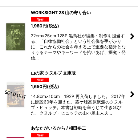
WORKSIGHT 28 山の寄り合い
1,980
円
(税込)
22cm×25cm 128P 黒鳥社が編集・制作を担当す
る、「自律協働社会」という社会像を手がかり
に、これからの社会を考える上で重要な指針とな
りうるテーマやキーワードを拾いあげ、探究・発
信…
山の家 クヌルプ 文庫版
1,650
円
(税込)
14.8cm×10cm 192P 再入荷しました。 2017年
に開設60年を迎えた、霧ケ峰高原沢渡のクヌル
プ・ヒュッテ。本書は戦時を辛うじて生き延び
た、クヌルプ・ヒュッテの山小屋主人夫…
あなたがいるから / 相田冬二