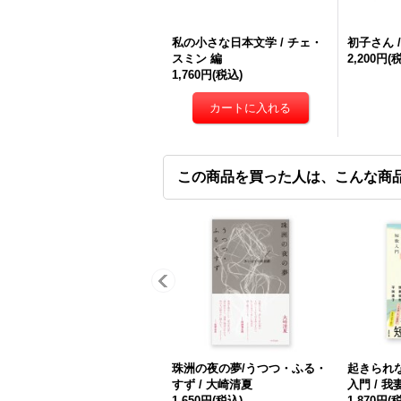
私の小さな日本文学 / チェ・
初子さん 
スミン 編
2,200円
(
1,760円
(税込)
この商品を買った人は、こんな商
珠洲の夜の夢/うつつ・ふる・
起きられ
すず / 大崎清夏
入門 / 
1,650円
(税込)
1,870円
(