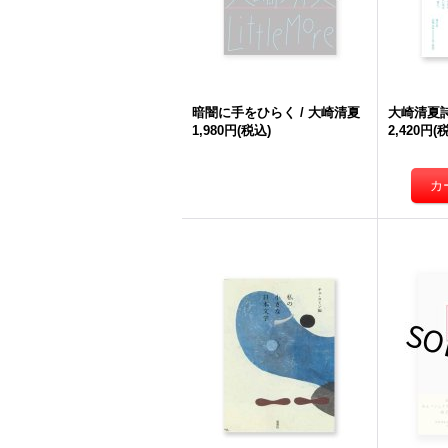
暗闇に手をひらく / 大崎清夏
大崎清夏詩
1,980円
(税込)
2,420円
(