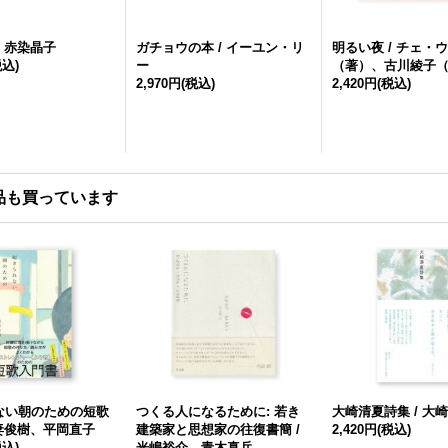
/ 赤染晶子
ガチョウの本 / イーユン・リ
明るい夜 / チェ・
税込)
ー
（著）、古川綾子
2,970円
(税込)
2,420円
(税込)
品も買っています
ない朝のための短歌
つくる人になるために: 若き
大崎清夏詩集 / 大
我妻俊樹、平岡直子
建築家と思想家の往復書簡 /
2,420円
(税込)
税込)
光嶋裕介、青木真兵