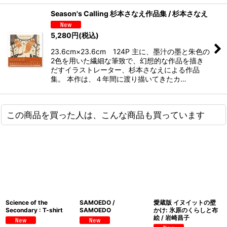
Season's Calling 杉本さなえ作品集 / 杉本さなえ
5,280
円
(税込)
23.6cm×23.6cm 124P 主に、墨汁の墨と朱色の
2色を用いた繊細な筆致で、幻想的な作品を描き
だすイラストレーター、杉本さなえによる作品
集。 本作は、４年間に渡り描いてきたカ…
この商品を買った人は、こんな商品も買っています
Science of the
SAMOEDO /
愛蔵版 イヌイットの壁
Secondary : T-shirt
SAMOEDO
かけ: 氷原のくらしと布
絵 / 岩崎昌子