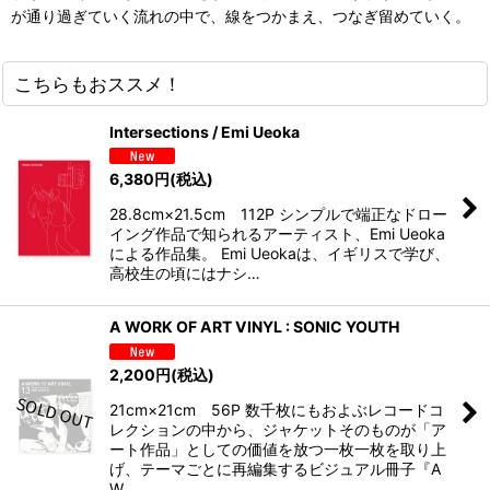
が通り過ぎていく流れの中で、線をつかまえ、つなぎ留めていく。
こちらもおススメ！
Intersections / Emi Ueoka
6,380
円
(税込)
28.8cm×21.5cm 112P シンプルで端正なドロー
イング作品で知られるアーティスト、Emi Ueoka
による作品集。 Emi Ueokaは、イギリスで学び、
高校生の頃にはナシ…
A WORK OF ART VINYL : SONIC YOUTH
2,200
円
(税込)
21cm×21cm 56P 数千枚にもおよぶレコードコ
レクションの中から、ジャケットそのものが「ア
ート作品」としての価値を放つ一枚一枚を取り上
げ、テーマごとに再編集するビジュアル冊子『A
W…