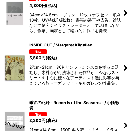
4,800
円
(税込)
34cm×24.5cm プリント12枚（オフセット印刷
10枚、UV特殊印刷2枚） 書籍の装丁や広告、雑誌
などで幅広くイラストレーターとして活躍しなが
ら、作家、画家として精力的に作品を発表…
INSIDE OUT / Margaret Kilgallen
5,500
円
(税込)
27cm×21cm 80P サンフランシスコを拠点に活
動し、素朴ながら洗練された作品が、今なおスト
リートを中心に様々なアーティスト達に影響を与
えている故マーガレット・キルガレンの作品集。
…
季節の記録 - Records of the Seasons - / 小幡彩
貴
2,200
円
(税込)
21cm×14.8cm 160P 再入荷しました。 イラス