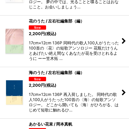
ロジー。 夢の中では、光ることと喋ることはおな
じこと。お会いしましょう…
花のうた / 左右社編集部（編）
2,200
円
(税込)
17cm×12cm 136P 同時代の歌人100人がうたった
100首の〈花〉の短歌アンソロジー 花瓶だけうん
とあげたい絶え間なくあなたが花を受けとれるよ
うに ーー笠木拓 …
海のうた / 左右社編集部（編）
2,200
円
(税込)
17cm×12cm 136P 再入荷しました。 同時代の歌
人100人がうたった100首の〈海〉の短歌アンソ
ロジー。 どこから開いても〈海〉がひろがる、は
じめて短歌に触れるひ…
あかるい花束 / 岡本真帆