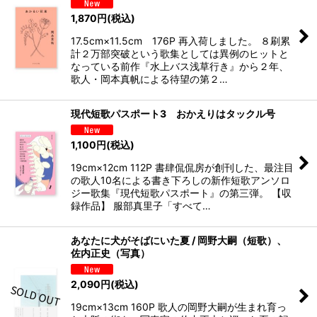
1,870
円
(税込)
17.5cm×11.5cm 176P 再入荷しました。 ８刷累
計２万部突破という歌集としては異例のヒットと
なっている前作『水上バス浅草行き』から２年、
歌人・岡本真帆による待望の第２…
現代短歌パスポート3 おかえりはタックル号
1,100
円
(税込)
19cm×12cm 112P 書肆侃侃房が創刊した、最注目
の歌人10名による書き下ろしの新作短歌アンソロ
ジー歌集『現代短歌パスポート』の第三弾。 【収
録作品】 服部真里子「すべて…
あなたに犬がそばにいた夏 / 岡野大嗣（短歌）、
佐内正史（写真）
2,090
円
(税込)
19cm×13cm 160P 歌人の岡野大嗣が生まれ育っ