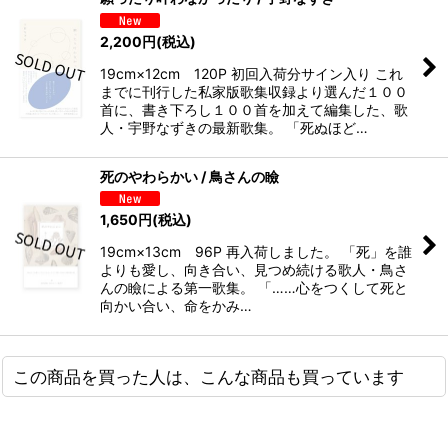
2,200
円
(税込)
19cm×12cm 120P 初回入荷分サイン入り これ
までに刊行した私家版歌集収録より選んだ１００
首に、書き下ろし１００首を加えて編集した、歌
人・宇野なずきの最新歌集。 「死ぬほど…
死のやわらかい / 鳥さんの瞼
1,650
円
(税込)
19cm×13cm 96P 再入荷しました。 「死」を誰
よりも愛し、向き合い、見つめ続ける歌人・鳥さ
んの瞼による第一歌集。 「……心をつくして死と
向かい合い、命をかみ…
この商品を買った人は、こんな商品も買っています