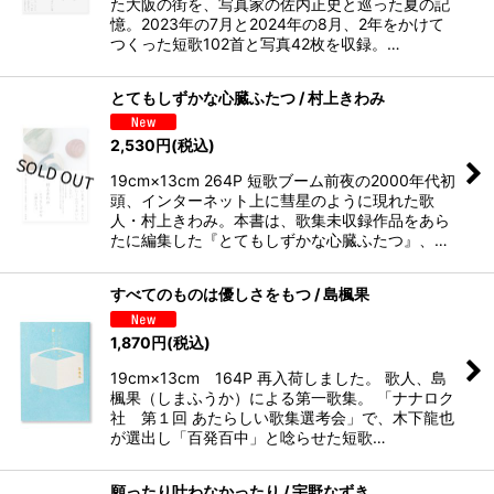
た大阪の街を、写真家の佐内正史と巡った夏の記
憶。2023年の7月と2024年の8月、2年をかけて
つくった短歌102首と写真42枚を収録。…
とてもしずかな心臓ふたつ / 村上きわみ
2,530
円
(税込)
19cm×13cm 264P 短歌ブーム前夜の2000年代初
頭、インターネット上に彗星のように現れた歌
人・村上きわみ。本書は、歌集未収録作品をあら
たに編集した『とてもしずかな心臓ふたつ』、…
すべてのものは優しさをもつ / 島楓果
1,870
円
(税込)
19cm×13cm 164P 再入荷しました。 歌人、島
楓果（しまふうか）による第一歌集。 「ナナロク
社 第１回 あたらしい歌集選考会」で、木下龍也
が選出し「百発百中」と唸らせた短歌…
願ったり叶わなかったり / 宇野なずき