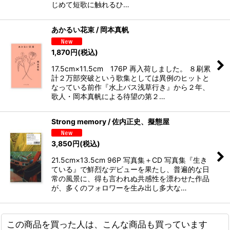
じめて短歌に触れるひ…
あかるい花束 / 岡本真帆
1,870
円
(税込)
17.5cm×11.5cm 176P 再入荷しました。 ８刷累
計２万部突破という歌集としては異例のヒットと
なっている前作『水上バス浅草行き』から２年、
歌人・岡本真帆による待望の第２…
Strong memory / 佐内正史、擬態屋
3,850
円
(税込)
21.5cm×13.5cm 96P 写真集＋CD 写真集『生き
ている』で鮮烈なデビューを果たし、普遍的な日
常の風景に、得も言われぬ共感性を漂わせた作品
が、多くのフォロワーを生み出し多大な…
この商品を買った人は、こんな商品も買っています