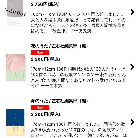
2,750
円
(税込)
18cm×11cm 198P サイン入り 再入荷しました。
人と人を結ぶ糸は永遠だ、って錯覚してしまうの
はなぜだろう。人々の消えゆく言葉と記憶を書き
留める、『砂丘律』『千夜曳獏…
花のうた / 左右社編集部（編）
2,200
円
(税込)
17cm×12cm 136P 同時代の歌人100人がうたった
100首の〈花〉の短歌アンソロジー 花瓶だけうん
とあげたい絶え間なくあなたが花を受けとれるよ
うに ーー笠木拓 …
海のうた / 左右社編集部（編）
2,200
円
(税込)
17cm×12cm 136P 再入荷しました。 同時代の歌
人100人がうたった100首の〈海〉の短歌アンソ
ロジー。 どこから開いても〈海〉がひろがる、は