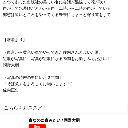
かつてあった出版社の美しい名に会話が混線して花が咲く
声がして水遊びだとわかる声 二時から二時の声がしている
郷愁は遠いところをやってくる未来にちょっと寄り道をして
【著者より】
〈東京から黄色い車でやってきた佐内さんと歩いた夏。
短歌が写真に、写真が短歌になる瞬間をお楽しみください！〉
岡野大嗣
〈写真の時差の中にいた２年間！
「そば犬」をよろしくお願いします！〉
佐内正史
こちらもおススメ！
夜なのに夜みたい / 岡野大嗣