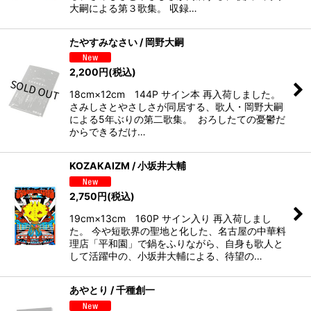
大嗣による第３歌集。 収録…
たやすみなさい / 岡野大嗣
2,200
円
(税込)
18cm×12cm 144P サイン本 再入荷しました。
さみしさとやさしさが同居する、歌人・岡野大嗣
による5年ぶりの第二歌集。 おろしたての憂鬱だ
からできるだけ…
KOZAKAIZM / 小坂井大輔
2,750
円
(税込)
19cm×13cm 160P サイン入り 再入荷しまし
た。 今や短歌界の聖地と化した、名古屋の中華料
理店「平和園」で鍋をふりながら、自身も歌人と
して活躍中の、小坂井大輔による、待望の…
あやとり / 千種創一