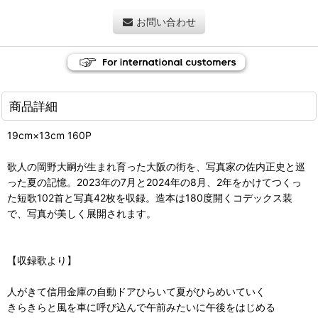
お問い合わせ
商品詳細
19cm×13cm 160P
歌人の岡野大嗣が生まれ育った大阪の街を、写真家の佐内正史と巡
った夏の記憶。2023年の7月と2024年の8月、2年をかけてつくっ
た短歌102首と写真42枚を収録。造本は180度開くコデックス装
で、写真が美しく展開されます。
【収録歌より】
人がきて信用金庫の自動ドアひらいて夏がひらめいていく
きらきらと風を車に呼び込んで午前みたいに午後をはじめる