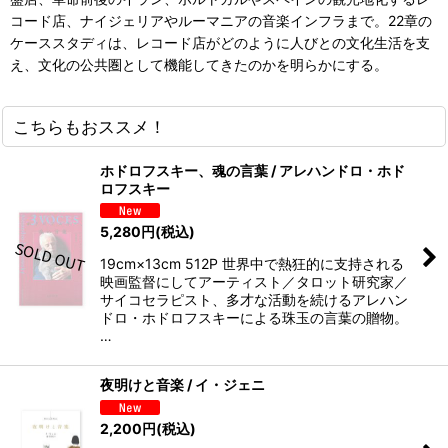
コード店、ナイジェリアやルーマニアの音楽インフラまで。22章の
ケーススタディは、レコード店がどのように人びとの文化生活を支
え、文化の公共圏として機能してきたのかを明らかにする。
こちらもおススメ！
ホドロフスキー、魂の言葉 / アレハンドロ・ホド
ロフスキー
5,280
円
(税込)
19cm×13cm 512P 世界中で熱狂的に支持される
映画監督にしてアーティスト／タロット研究家／
サイコセラピスト、多才な活動を続けるアレハン
ドロ・ホドロフスキーによる珠玉の言葉の贈物。
…
夜明けと音楽 / イ・ジェニ
2,200
円
(税込)