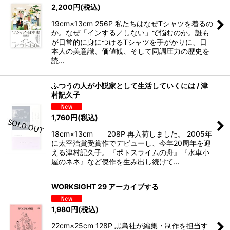
2,200
円
(税込)
19cm×13cm 256P 私たちはなぜTシャツを着るの
か。なぜ「インする／しない」で悩むのか。誰も
が日常的に身につけるTシャツを手がかりに、日
本人の美意識、価値観、そして同調圧力の歴史を
読…
ふつうの人が小説家として生活していくには / 津
村記久子
1,760
円
(税込)
18cm×13cm 208P 再入荷しました。 2005年
に太宰治賞受賞作でデビューし、今年20周年を迎
える津村記久子。『ポトスライムの舟』『水車小
屋のネネ』など傑作を生み出し続けて…
WORKSIGHT 29 アーカイブする
1,980
円
(税込)
22cm×25cm 128P 黒鳥社が編集・制作を担当す