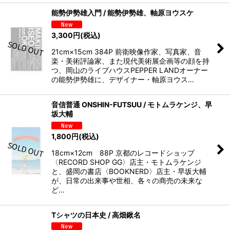
能勢伊勢雄入門 / 能勢伊勢雄、軸原ヨウスケ
3,300
円
(税込)
21cm×15cm 384P 前衛映像作家、写真家、音
楽・美術評論家、また現代美術展企画等の顔を持
つ、岡山のライブハウスPEPPER LANDオーナー
の能勢伊勢雄に、デザイナー・軸原ヨウス…
音信普通 ONSHIN-FUTSUU / モトムラケンジ、早
坂大輔
1,800
円
(税込)
18cm×12cm 88P 京都のレコードショップ
〈RECORD SHOP GG〉店主・モトムラケンジ
と、盛岡の書店〈BOOKNERD〉店主・早坂大輔
が、日常の出来事や世相、各々の商売の未来な
ど…
Tシャツの日本史 / 高畑鍬名