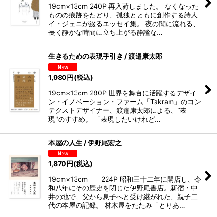
19cm×13cm 240P 再入荷しました。 なくなった
ものの痕跡をたどり、孤独とともに創作する詩人
イ・ジェニが綴るエッセイ集。 夜の闇に流れる、
長く静かな時間に立ち上がる静謐な…
生きるための表現手引き / 渡邉康太郎
1,980
円
(税込)
19cm×13cm 280P 世界を舞台に活躍するデザイ
ン・イノベーション・ファーム「Takram」のコン
テクストデザイナー、渡邉康太郎による、“表
現"のすすめ。 「表現したいけれど…
本屋の人生 / 伊野尾宏之
1,870
円
(税込)
19cm×13cm 224P 昭和三十二年に開店し、令
和八年にその歴史を閉じた伊野尾書店。新宿・中
井の地で、父から息子へと受け継がれた、親子二
代の本屋の記録。 材木屋をたたみ「とりあ…