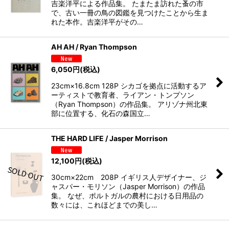
吉楽洋平による作品集。 たまたま訪れた蚤の市
で、古い一冊の鳥の図鑑を見つけたことから生ま
れた本作。吉楽洋平がその…
AH AH / Ryan Thompson
6,050
円
(税込)
23cm×16.8cm 128P シカゴを拠点に活動するア
ーティストで教育者、ライアン・トンプソン
（Ryan Thompson）の作品集。 アリゾナ州北東
部に位置する、化石の森国立…
THE HARD LIFE / Jasper Morrison
12,100
円
(税込)
30cm×22cm 208P イギリス人デザイナー、ジ
ャスパー・モリソン（Jasper Morrison）の作品
集。 なぜ、ポルトガルの農村における日用品の
数々には、これほどまでの美し…