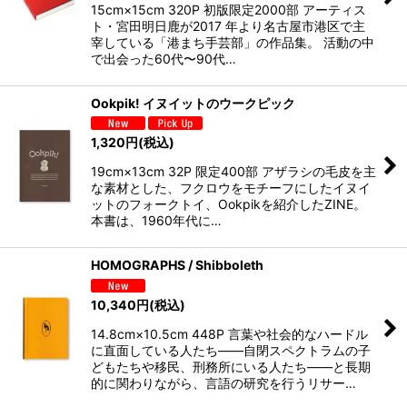
15cm×15cm 320P 初版限定2000部 アーティス
ト・宮田明日鹿が2017 年より名古屋市港区で主
宰している「港まち手芸部」の作品集。 活動の中
で出会った60代〜90代…
Ookpik! イヌイットのウークピック
1,320
円
(税込)
19cm×13cm 32P 限定400部 アザラシの毛皮を主
な素材とした、フクロウをモチーフにしたイヌイ
ットのフォークトイ、Ookpikを紹介したZINE。
本書は、1960年代に…
HOMOGRAPHS / Shibboleth
10,340
円
(税込)
14.8cm×10.5cm 448P 言葉や社会的なハードル
に直面している人たち——自閉スペクトラムの子
どもたちや移民、刑務所にいる人たち——と長期
的に関わりながら、言語の研究を行うリサー…