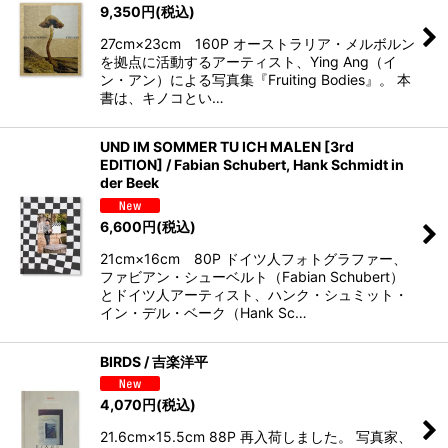
9,350
円
(税込)
27cm×23cm 160P オーストラリア・メルボルン
を拠点に活動するアーティスト、Ying Ang（イ
ン・アン）による写真集『Fruiting Bodies』。 本
書は、キノコとい…
UND IM SOMMER TU ICH MALEN [3rd
EDITION] / Fabian Schubert, Hank Schmidt in
der Beek
6,600
円
(税込)
21cm×16cm 80P ドイツ人フォトグラファー、
ファビアン・シューベルト（Fabian Schubert）
とドイツ人アーティスト、ハンク・シュミット・
イン・デル・ベーク（Hank Sc…
BIRDS / 吉楽洋平
4,070
円
(税込)
21.6cm×15.5cm 88P 再入荷しました。 写真家、