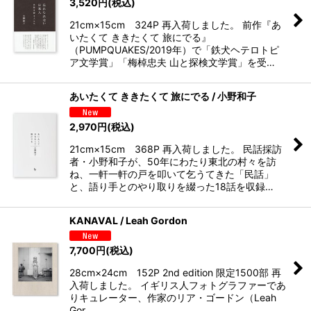
3,520
円
(税込)
21cm×15cm 324P 再入荷しました。 前作『あ
いたくて ききたくて 旅にでる』
（PUMPQUAKES/2019年）で「鉄犬ヘテロトピ
ア文学賞」「梅棹忠夫 山と探検文学賞」を受…
あいたくて ききたくて 旅にでる / 小野和子
2,970
円
(税込)
21cm×15cm 368P 再入荷しました。 民話採訪
者・小野和子が、50年にわたり東北の村々を訪
ね、一軒一軒の戸を叩いて乞うてきた「民話」
と、語り手とのやり取りを綴った18話を収録…
KANAVAL / Leah Gordon
7,700
円
(税込)
28cm×24cm 152P 2nd edition 限定1500部 再
入荷しました。 イギリス人フォトグラファーであ
りキュレーター、作家のリア・ゴードン（Leah
Gor…