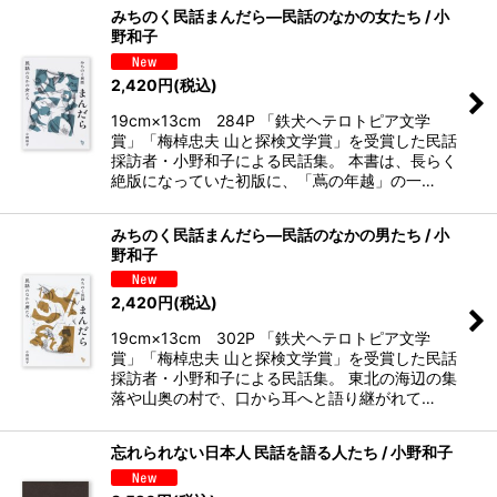
みちのく民話まんだら―民話のなかの女たち / 小
野和子
2,420
円
(税込)
19cm×13cm 284P 「鉄犬ヘテロトピア文学
賞」「梅棹忠夫 山と探検文学賞」を受賞した民話
採訪者・小野和子による民話集。 本書は、長らく
絶版になっていた初版に、「蔦の年越」の一…
みちのく民話まんだら―民話のなかの男たち / 小
野和子
2,420
円
(税込)
19cm×13cm 302P 「鉄犬ヘテロトピア文学
賞」「梅棹忠夫 山と探検文学賞」を受賞した民話
採訪者・小野和子による民話集。 東北の海辺の集
落や山奥の村で、口から耳へと語り継がれて…
忘れられない日本人 民話を語る人たち / 小野和子