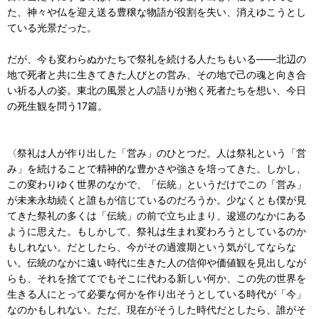
た、神々や仏を迎え送る豊穣な物語が役割を失い、消えゆこうとし
ている光景だった。
だが、今も変わらぬかたちで祭礼を続ける人たちもいる――北辺の
地で死者と共に生きてきた人びとの営み、その地で己の魂と向き合
い祈る人の姿。東北の風景と人の語りが抱く死者たちを想い、今日
の死生観を問う17篇。
〈祭礼は人が作り出した「営み」のひとつだ。人は祭礼という「営
み」を続けることで精神的な豊かさや強さを培ってきた。しかし、
この変わりゆく世界のなかで、「伝統」というだけでこの「営み」
が未来永劫続くと誰もが信じているのだろうか。少なくとも僕が見
てきた祭礼の多くは「伝統」の前で立ち止まり、逡巡のなかにある
ように思えた。もしかして、祭礼は生まれ変わろうとしているのか
もしれない。だとしたら、今がその過渡期という気がしてならな
い。伝統のなかに遠い時代に生きた人の信仰や価値観を見出しなが
らも、それを捨ててでもそこに代わる新しい何か、この先の世界を
生きる人にとって必要な何かを作り出そうとしている時代が「今」
なのかもしれない。ただ、現在がそうした時代だとしたら、誰がそ