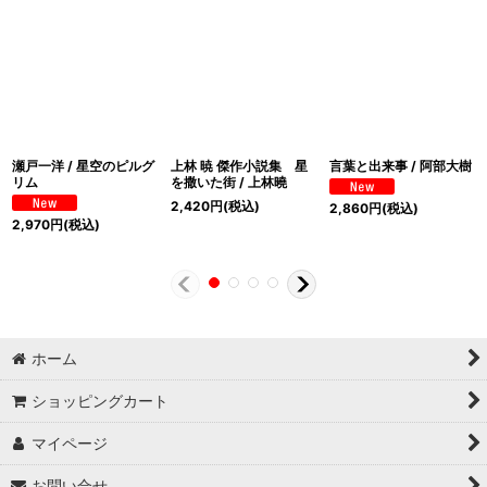
瀬戸一洋 / 星空のピルグ
上林 暁 傑作小説集 星
言葉と出来事 / 阿部大樹
リム
を撒いた街 / 上林曉
2,420
円
(税込)
2,860
円
(税込)
2,970
円
(税込)
ホーム
ショッピングカート
マイページ
お問い合せ