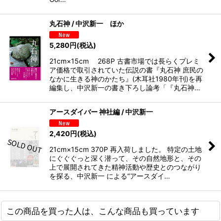
丸石神 / 中沢新一 ほか
5,280
円
(税込)
21cm×15cm 268P 古書市場では長らくプレミ
ア価格で取引されていた伝説の書『丸石神 庶民の
なかに生きる神のかたち』(木耳社1980年刊)を再
編集し、中沢新一の書き下ろし論考「『丸石神…
アースダイバー 神社編 / 中沢新一
2,420
円
(税込)
21cm×15cm 370P 再入荷しました。 特定の土地
にぐぐぐっと深く潜って、その自然地形と、その
上で展開されてきた精神活動や歴史とのつながり
を探る、中沢新一 による“アースダイ…
この商品を買った人は、こんな商品も買っています