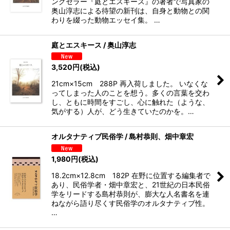
ングセラー『庭とエスキース』の著者で写真家の
奥山淳志による待望の新刊は、自身と動物との関
わりを綴った動物エッセイ集。 …
庭とエスキース / 奥山淳志
3,520
円
(税込)
21cm×15cm 288P 再入荷しました。 いなくな
ってしまった人のことを想う。多くの言葉を交わ
し、ともに時間をすごし、心に触れた（ような、
気がする）人が、どう生きていたのかを。 …
オルタナティブ民俗学 / 島村恭則、畑中章宏
1,980
円
(税込)
18.2cm×12.8cm 182P 在野に位置する編集者で
あり、民俗学者・畑中章宏と、21世紀の日本民俗
学をリードする島村恭則が、膨大な人名書名を連
ねながら語り尽くす民俗学のオルタナティブ性。
…