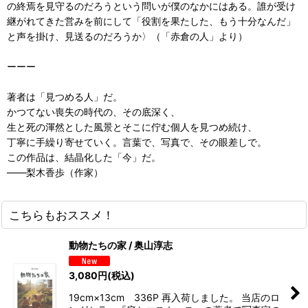
の終焉を見守るのだろうという問いが僕のなかにはある。誰が受け
継がれてきた営みを前にして「役割を果たした、もう十分なんだ」
と声を掛け、見送るのだろうか〉（「赤倉の人」より）
ーーー
著者は「見つめる人」だ。
かつてない喪失の時代の、その底深く、
生と死の渾然とした風景とそこに佇む個人を見つめ続け、
丁寧に手繰り寄せていく。言葉で、写真で、その眼差しで。
この作品は、結晶化した「今」だ。
――梨木香歩（作家）
こちらもおススメ！
動物たちの家 / 奥山淳志
3,080
円
(税込)
19cm×13cm 336P 再入荷しました。 当店のロ