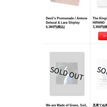
Devil’s Promenade / Antone
The Kin
Dolezal & Lara Shipley
HIRANO
6,380円
(税込)
3,300円
(
We are Made of Grass, Soil,
見果てぬ海