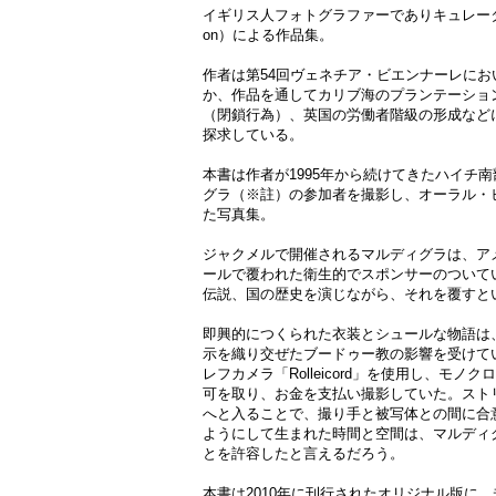
イギリス人フォトグラファーでありキュレーター
on）による作品集。
作者は第54回ヴェネチア・ビエンナーレに
か、作品を通してカリブ海のプランテーショ
（閉鎖行為）、英国の労働者階級の形成など
探求している。
本書は作者が1995年から続けてきたハイチ
グラ（※註）の参加者を撮影し、オーラル・
た写真集。
ジャクメルで開催されるマルディグラは、ア
ールで覆われた衛生的でスポンサーのついて
伝説、国の歴史を演じながら、それを覆すと
即興的につくられた衣装とシュールな物語は
示を織り交ぜたブードゥー教の影響を受けて
レフカメラ「Rolleicord」を使用し、モ
可を取り、お金を支払い撮影していた。スト
へと入ることで、撮り手と被写体との間に合
ようにして生まれた時間と空間は、マルディ
とを許容したと言えるだろう。
本書は2010年に刊行されたオリジナル版に