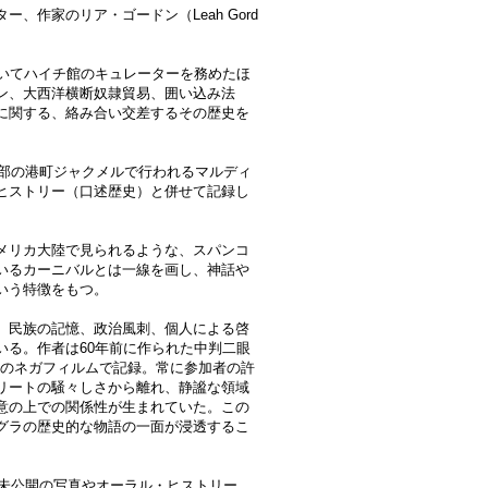
、作家のリア・ゴードン（Leah Gord
おいてハイチ館のキュレーターを務めたほ
ン、大西洋横断奴隷貿易、囲い込み法
に関する、絡み合い交差するその歴史を
南部の港町ジャクメルで行われるマルディ
ヒストリー（口述歴史）と併せて記録し
メリカ大陸で見られるような、スパンコ
いるカーニバルとは一線を画し、神話や
いう特徴をもつ。
、民族の記憶、政治風刺、個人による啓
いる。作者は60年前に作られた中判二眼
ノクロのネガフィルムで記録。常に参加者の許
リートの騒々しさから離れ、静謐な領域
意の上での関係性が生まれていた。この
グラの歴史的な物語の一面が浸透するこ
、未公開の写真やオーラル・ヒストリー、