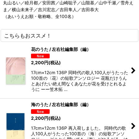
丸山るい／睦月都／安田茜／山崎聡子／山階基／山中千瀬／雪舟え
ま／横山未来子／吉川宏志／吉田隼人／吉田恭大
（あいうえお順・敬称略、全100名）
こちらもおススメ！
花のうた / 左右社編集部（編）
2,200
円
(税込)
17cm×12cm 136P 同時代の歌人100人がうたった
100首の〈花〉の短歌アンソロジー 花瓶だけうん
とあげたい絶え間なくあなたが花を受けとれるよ
うに ーー笠木拓 …
海のうた / 左右社編集部（編）
2,200
円
(税込)
17cm×12cm 136P 再入荷しました。 同時代の歌
人100人がうたった100首の〈海〉の短歌アンソ