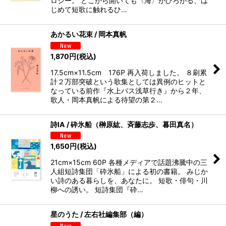
ロジー。 どこから開いても〈海〉がひろがる、は
じめて短歌に触れるひ…
あかるい花束 / 岡本真帆
1,870
円
(税込)
17.5cm×11.5cm 176P 再入荷しました。 ８刷累
計２万部突破という歌集としては異例のヒットと
なっている前作『水上バス浅草行き』から２年、
歌人・岡本真帆による待望の第２…
詩IA / 砕氷船（榊原紘、斉藤志歩、暮田真名）
1,650
円
(税込)
21cm×15cm 60P 各種メディアで話題沸騰中の三
人組短詩集団「砕氷船」による初の書籍。 みじか
い詩のある暮らしを、あなたに。 短歌・俳句・川
柳への誘い。 短詩集団『砕…
星のうた / 左右社編集部（編）