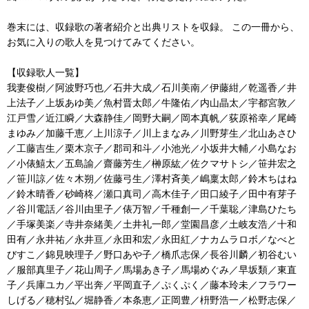
巻末には、収録歌の著者紹介と出典リストを収録。 この一冊から、
お気に入りの歌人を見つけてみてください。
【収録歌人一覧】
我妻俊樹／阿波野巧也／石井大成／石川美南／伊藤紺／乾遥香／井
上法子／上坂あゆ美／魚村晋太郎／牛隆佑／内山晶太／宇都宮敦／
江戸雪／近江瞬／大森静佳／岡野大嗣／岡本真帆／荻原裕幸／尾崎
まゆみ／加藤千恵／上川涼子／川上まなみ／川野芽生／北山あさひ
／工藤吉生／栗木京子／郡司和斗／小池光／小坂井大輔／小島なお
／小俵鱚太／五島諭／齋藤芳生／榊原紘／佐クマサトシ／笹井宏之
／笹川諒／佐々木朔／佐藤弓生／澤村斉美／嶋稟太郎／鈴木ちはね
／鈴木晴香／砂崎柊／瀬口真司／高木佳子／田口綾子／田中有芽子
／谷川電話／谷川由里子／俵万智／千種創一／千葉聡／津島ひたち
／手塚美楽／寺井奈緒美／土井礼一郎／堂園昌彦／土岐友浩／十和
田有／永井祐／永井亘／永田和宏／永田紅／ナカムラロボ／なべと
びすこ／錦見映理子／野口あや子／橋爪志保／長谷川麟／初谷むい
／服部真里子／花山周子／馬場あき子／馬場めぐみ／早坂類／東直
子／兵庫ユカ／平出奔／平岡直子／ぷくぷく／藤本玲未／フラワー
しげる／穂村弘／堀静香／本条恵／正岡豊／枡野浩一／松野志保／