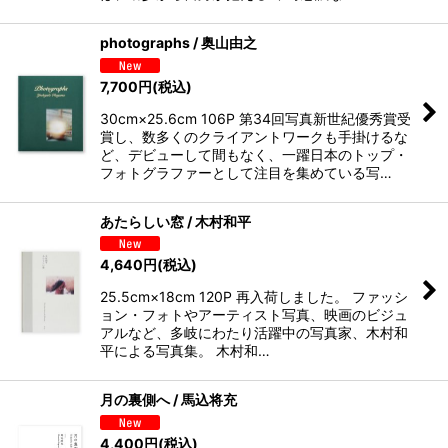
photographs / 奥山由之
7,700
円
(税込)
30cm×25.6cm 106P 第34回写真新世紀優秀賞受
賞し、数多くのクライアントワークも手掛けるな
ど、デビューして間もなく、一躍日本のトップ・
フォトグラファーとして注目を集めている写…
あたらしい窓 / 木村和平
4,640
円
(税込)
25.5cm×18cm 120P 再入荷しました。 ファッシ
ョン・フォトやアーティスト写真、映画のビジュ
アルなど、多岐にわたり活躍中の写真家、木村和
平による写真集。 木村和…
月の裏側へ / 馬込将充
4,400
円
(税込)