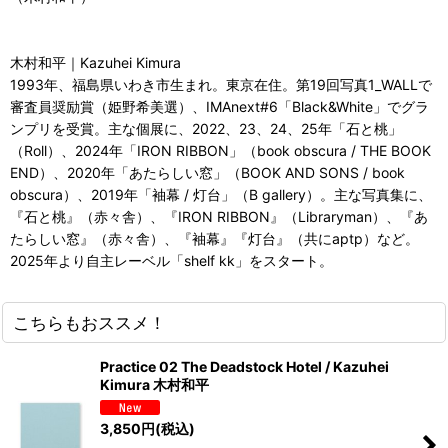
木村和平｜Kazuhei Kimura
1993年、福島県いわき市生まれ。東京在住。第19回写真1_WALLで
審査員奨励賞（姫野希美選）、IMAnext#6「Black&White」でグラ
ンプリを受賞。主な個展に、2022、23、24、25年「石と桃」
（Roll）、2024年「IRON RIBBON」（book obscura / THE BOOK
END）、2020年「あたらしい窓」（BOOK AND SONS / book
obscura）、2019年「袖幕 / 灯台」（B gallery）。主な写真集に、
『石と桃』（赤々舎）、『IRON RIBBON』（Libraryman）、『あ
たらしい窓』（赤々舎）、『袖幕』『灯台』（共にaptp）など。
2025年より自主レーベル「shelf kk」をスタート。
こちらもおススメ！
Practice 02 The Deadstock Hotel / Kazuhei
Kimura 木村和平
3,850
円
(税込)