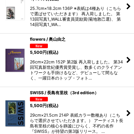
25.7cm×18.2cm 136P ※表紙は4種あり（こちら
で選ばせていただきます） 再入荷しました。 第
13回写真1_WALL審査員奨励賞(菊地敦己選)、 第
14回写真1_WA…
flowers / 奥山由之
5,500
円
(税込)
26cm×22cm 152P 第2版 再入荷しました。 第34
回写真新世紀優秀賞受賞し、数多くのクライアン
トワークも手掛けるなど、デビューして間もな
く、一躍日本のトップ・フォト…
SWISS / 長島有里枝（3rd edition）
5,500
円
(税込)
29cm×21.5cm 214P 表紙カラー数種あり（こち
らで選択させていただきます。） アーティスト長
島有里枝の核心を静謐にひらく、不朽の名作
『SWISS』が待望の第3版リリース。 …