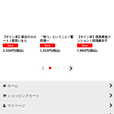
【サイン本】彼女のカロ
「待つ」ということ / 鷲
【サイン本】西高東低マ
ート / 荻世いをら
田清一
ンション / 武塙麻衣子
2,200
円
(税込)
1,320
円
(税込)
1,980
円
(税込)
ホーム
ショッピングカート
マイページ