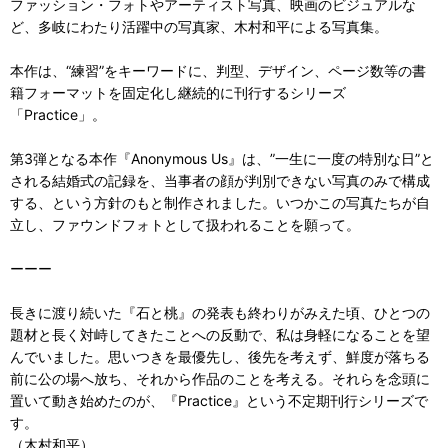
ファッション・フォトやアーティスト写真、映画のビジュアルな
ど、多岐にわたり活躍中の写真家、木村和平による写真集。
本作は、“練習”をキーワードに、判型、デザイン、ページ数等の書
籍フォーマットを固定化し継続的に刊行するシリーズ
「Practice」。
第3弾となる本作『Anonymous Us』は、”一生に一度の特別な日”と
される結婚式の記録を、当事者の顔が判別できない写真のみで構成
する、という方針のもと制作されました。いつかこの写真たちが自
立し、ファウンドフォトとして扱われることを願って。
ーーー
長きに渡り続いた『石と桃』の発表も終わりがみえた頃、ひとつの
題材と長く対峙してきたことへの反動で、私は身軽になることを望
んでいました。思いつきを最優先し、後先を考えず、鮮度が落ちる
前に公の場へ放ち、それから作品のことを考える。それらを念頭に
置いて動き始めたのが、『Practice』という不定期刊行シリーズで
す。
（木村和平）