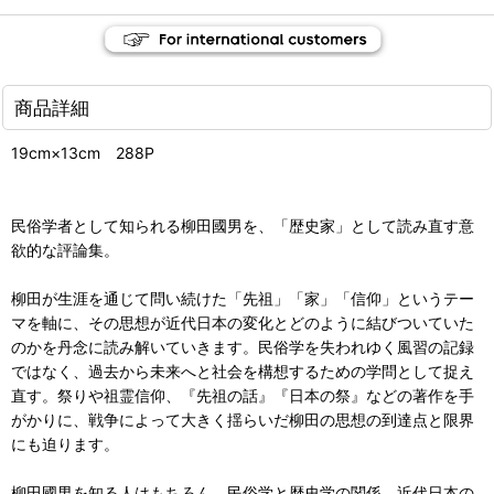
商品詳細
19cm×13cm 288P
民俗学者として知られる柳田國男を、「歴史家」として読み直す意
欲的な評論集。
柳田が生涯を通じて問い続けた「先祖」「家」「信仰」というテー
マを軸に、その思想が近代日本の変化とどのように結びついていた
のかを丹念に読み解いていきます。民俗学を失われゆく風習の記録
ではなく、過去から未来へと社会を構想するための学問として捉え
直す。祭りや祖霊信仰、『先祖の話』『日本の祭』などの著作を手
がかりに、戦争によって大きく揺らいだ柳田の思想の到達点と限界
にも迫ります。
柳田國男を知る人はもちろん、民俗学と歴史学の関係、近代日本の