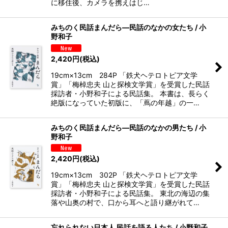
に移住後、カメラを携えはじ…
みちのく民話まんだら―民話のなかの女たち / 小
野和子
2,420
円
(税込)
19cm×13cm 284P 「鉄犬ヘテロトピア文学
賞」「梅棹忠夫 山と探検文学賞」を受賞した民話
採訪者・小野和子による民話集。 本書は、長らく
絶版になっていた初版に、「蔦の年越」の一…
みちのく民話まんだら―民話のなかの男たち / 小
野和子
2,420
円
(税込)
19cm×13cm 302P 「鉄犬ヘテロトピア文学
賞」「梅棹忠夫 山と探検文学賞」を受賞した民話
採訪者・小野和子による民話集。 東北の海辺の集
落や山奥の村で、口から耳へと語り継がれて…
忘れられない日本人 民話を語る人たち / 小野和子