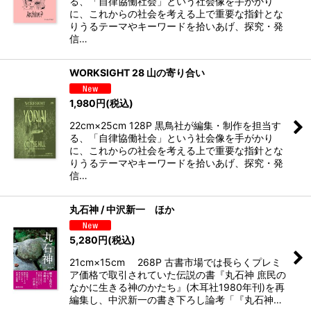
る、「自律協働社会」という社会像を手がかり
に、これからの社会を考える上で重要な指針とな
りうるテーマやキーワードを拾いあげ、探究・発
信…
WORKSIGHT 28 山の寄り合い
1,980
円
(税込)
22cm×25cm 128P 黒鳥社が編集・制作を担当す
る、「自律協働社会」という社会像を手がかり
に、これからの社会を考える上で重要な指針とな
りうるテーマやキーワードを拾いあげ、探究・発
信…
丸石神 / 中沢新一 ほか
5,280
円
(税込)
21cm×15cm 268P 古書市場では長らくプレミ
ア価格で取引されていた伝説の書『丸石神 庶民の
なかに生きる神のかたち』(木耳社1980年刊)を再
編集し、中沢新一の書き下ろし論考「『丸石神…