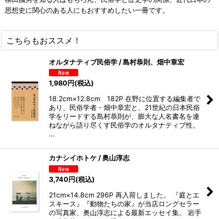
思想史に関心のある人にもおすすめしたい一冊です。
こちらもおススメ！
オルタナティブ民俗学 / 島村恭則、畑中章宏
1,980
円
(税込)
18.2cm×12.8cm 182P 在野に位置する編集者で
あり、民俗学者・畑中章宏と、21世紀の日本民俗
学をリードする島村恭則が、膨大な人名書名を連
ねながら語り尽くす民俗学のオルタナティブ性。
…
カナシイホトケ / 奥山淳志
3,740
円
(税込)
21cm×14.8cm 296P 再入荷しました。 『庭とエ
スキース』『動物たちの家』が当店ロングセラー
の写真家、奥山淳志による最新エッセイ集。 岩手