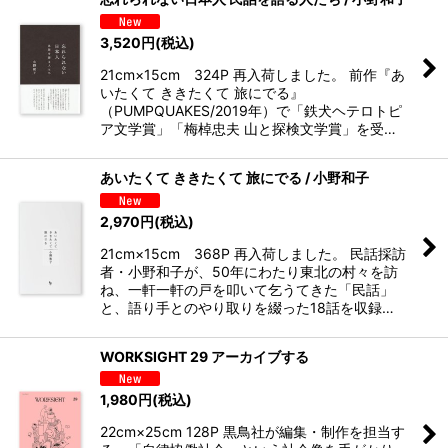
3,520
円
(税込)
21cm×15cm 324P 再入荷しました。 前作『あ
いたくて ききたくて 旅にでる』
（PUMPQUAKES/2019年）で「鉄犬ヘテロトピ
ア文学賞」「梅棹忠夫 山と探検文学賞」を受…
あいたくて ききたくて 旅にでる / 小野和子
2,970
円
(税込)
21cm×15cm 368P 再入荷しました。 民話採訪
者・小野和子が、50年にわたり東北の村々を訪
ね、一軒一軒の戸を叩いて乞うてきた「民話」
と、語り手とのやり取りを綴った18話を収録…
WORKSIGHT 29 アーカイブする
1,980
円
(税込)
22cm×25cm 128P 黒鳥社が編集・制作を担当す