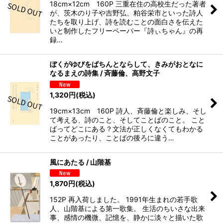
18cm×12cm 160P 三重在住の高校生だった著者
が、茨木のり子や吉野弘、粕谷栄市といった詩人
たちを取り上げ、詩を読むことの面白さを伝えた
いと制作したフリーペーパー『詩ぃちゃん』の再
録…
ぼくがゆびをぱちんとならして、きみがおとなに
なるまえの詩集 / 斉藤倫、高野文子
1,320
円
(税込)
19cm×13cm 160P 詩人、斉藤倫と楽しみ、そし
て考える、詩のこと、そしてことばのこと。 こと
ばってどこにある？文法が正しくなくてもわかる
ことがあったり、ことばの後ろに違う…
風にあたる / 山階基
1,870
円
(税込)
152P 再入荷しました。 1991年生まれの若手歌
人、山階基による第一歌集。 生活のちいさな出来
事、感情の機微、記憶を、静かに淡々と描いた歌