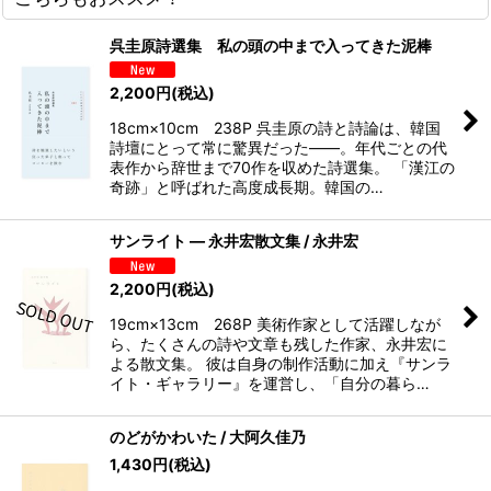
呉圭原詩選集 私の頭の中まで入ってきた泥棒
2,200
円
(税込)
18cm×10cm 238P 呉圭原の詩と詩論は、韓国
詩壇にとって常に驚異だった――。年代ごとの代
表作から辞世まで70作を収めた詩選集。 「漢江の
奇跡」と呼ばれた高度成長期。韓国の…
サンライト ― 永井宏散文集 / 永井宏
2,200
円
(税込)
19cm×13cm 268P 美術作家として活躍しなが
ら、たくさんの詩や文章も残した作家、永井宏に
よる散文集。 彼は自身の制作活動に加え『サンラ
イト・ギャラリー』を運営し、「自分の暮ら…
のどがかわいた / 大阿久佳乃
1,430
円
(税込)