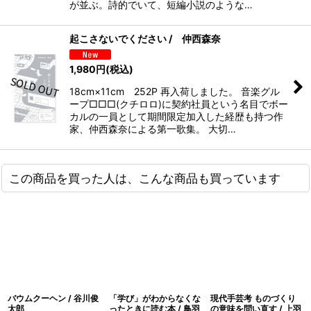
が並ぶ。詩的でいて、短編小説のような…
起こさないでください / 仲西森奈
1,980
円
(税込)
18cm×11cm 252P 再入荷しました。 音楽グル
ープ□□□(クチロロ)に契約社員という名目でボー
カルの一員として期間限定加入した経歴も持つ作
家、仲西森奈による第一歌集。 大切…
この商品を買った人は、こんな商品も買っています
バウムクーヘン / 谷川俊
「学び」がわからなくな
現代手芸考 ものづくり
太郎
ったときに読む本 / 鳥羽
の意味を問い直す / 上羽