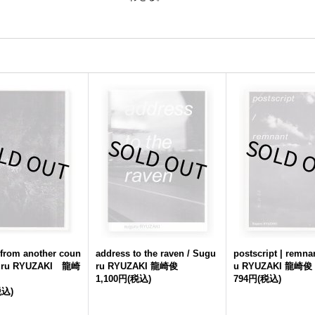
from another coun
address to the raven / Sugu
postscript | remna
uguru RYUZAKI 龍崎
ru RYUZAKI 龍崎俊
u RYUZAKI 龍崎俊
1,100円
(税込)
794円
(税込)
税込)