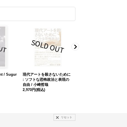
nt / Sugur
現代アートを殺さないために
READ NAKED / ERIK KESS
: ソフトな恐怖政治と表現の
ELS
自由 / 小崎哲哉
4,400円
(税込)
2,970円
(税込)
リセット