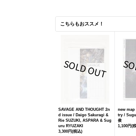
こちらもおススメ！
SAVAGE AND THOUGHT 2n
new map 
d issue / Daigo Sakuragi &
try / S
Rie SUZUKI, ASPARA & Sug
俊
uru RYUZAKI
1,100円
(
3,300円
(税込)