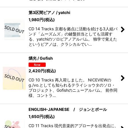
第3区間ピアノ / yatchi
1,980
円
(税込)
CD 14 Tracks 京都を拠点に活動を続ける3人組バ
ンド「ムーズムズ」の鍵盤担当としても活躍す
る、yatchiのソロピアノアルバム。 独学で覚えた
というピアノは、クラシカルでい…
燐光 / Gofish
2,420
円
(税込)
CD 10 Tracks 再入荷しました。 NICEVIEWの
g./vo.としても知られるテライショウタのソロ・
プロジェクト、Gofishのニューアルバム。 前作同
様、コントラ…
ENGLISH-JAPANESE / ジョンとポール
1,650
円
(税込)
CD 11 Tracks 現代音楽的アプローチを出発点に、