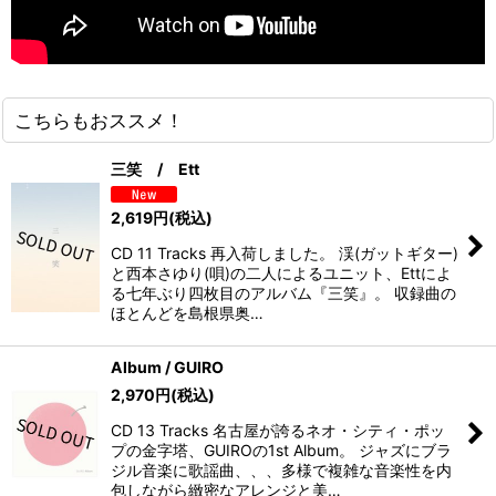
こちらもおススメ！
三笑 / Ett
2,619
円
(税込)
CD 11 Tracks 再入荷しました。 渓(ガットギター)
と西本さゆり(唄)の二人によるユニット、Ettによ
る七年ぶり四枚目のアルバム『三笑』。 収録曲の
ほとんどを島根県奥…
Album / GUIRO
2,970
円
(税込)
CD 13 Tracks 名古屋が誇るネオ・シティ・ポッ
プの金字塔、GUIROの1st Album。 ジャズにブラ
ジル音楽に歌謡曲、、、多様で複雑な音楽性を内
包しながら緻密なアレンジと美…