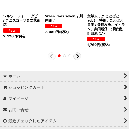
ワルツ・フォー・ダビー
When I was seven. / 川
文学ムック ことばと
/ テニスコーツ＆立花泰
内倫子
vol.3 特集：ことばと
彦
音楽 / 柴崎友香、イ・ラ
ン、柴田聡子、澤部渡、
3,080
円
(税込)
町田康ほか
2,420
円
(税込)
1,760
円
(税込)
ホーム
ショッピングカート
マイページ
お問い合せ
最近チェックしたアイテム