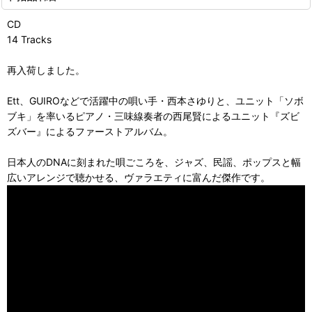
CD
14 Tracks
再入荷しました。
Ett、GUIROなどで活躍中の唄い手・西本さゆりと、ユニット「ソボ
ブキ」を率いるピアノ・三味線奏者の西尾賢によるユニット『ズビ
ズバー』によるファーストアルバム。
日本人のDNAに刻まれた唄ごころを、ジャズ、民謡、ポップスと幅
広いアレンジで聴かせる、ヴァラエティに富んだ傑作です。