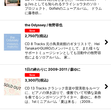
g./vo.としても知られるテライショウタのソロ・
プロジェクト、Gofishのニューアルバム。 ドラム
に藤巻鉄…
the Odyssey / 牧野容也
2,750
円
(税込)
CD 8 Tracks 元小鳥美術館のギタリストで、Hei
TanakaやGUIROのメンバーとして、また様々な
サポートミュージシャンとしても活動中の牧野容
也によるソロアルバム。 家…
1日の終わりに 2009-2011 / 森ゆに
3,300
円
(税込)
CD 13 Tracks クラシック音楽や賛美歌をルーツ
に、ピアノの弾き語りで、優雅でいて可憐な楽曲
を奏でるシンガーソングライター、森ゆに。本作
は、1stミニアルバム「夏は来る」（2009…