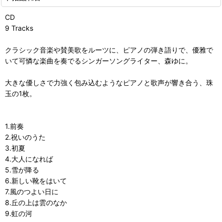
CD
9 Tracks
クラシック音楽や賛美歌をルーツに、ピアノの弾き語りで、優雅で
いて可憐な楽曲を奏でるシンガーソングライター、森ゆに。
大きな優しさで力強く包み込むようなピアノと歌声が響き合う、珠
玉の1枚。
1.前奏
2.祝いのうた
3.初夏
4.大人になれば
5.雪が降る
6.新しい靴をはいて
7.風のつよい日に
8.丘の上は雲のなか
9.虹の河