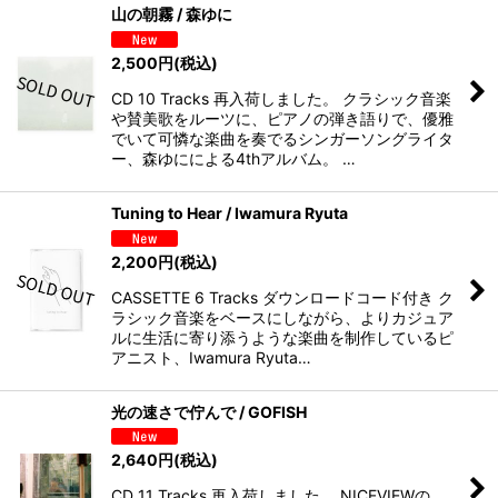
山の朝霧 / 森ゆに
2,500
円
(税込)
CD 10 Tracks 再入荷しました。 クラシック音楽
や賛美歌をルーツに、ピアノの弾き語りで、優雅
でいて可憐な楽曲を奏でるシンガーソングライタ
ー、森ゆにによる4thアルバム。 …
Tuning to Hear / Iwamura Ryuta
2,200
円
(税込)
CASSETTE 6 Tracks ダウンロードコード付き ク
ラシック音楽をベースにしながら、よりカジュア
ルに生活に寄り添うような楽曲を制作しているピ
アニスト、Iwamura Ryuta…
光の速さで佇んで / GOFISH
2,640
円
(税込)
CD 11 Tracks 再入荷しました。 NICEVIEWの