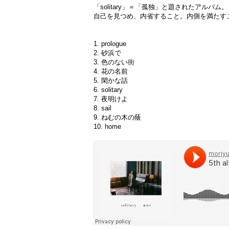
「solitary」＝「孤独」と題されたアルバム。
自己を見つめ、内省すること。内側を満たす
1. prologue
2. 砂浜で
3. 色のない街
4. 花の名前
5. 閑かな話
6. solitary
7. 夜明けよ
8. sail
9. ねむの木の蔭
10. home