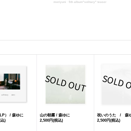
moriyuni
·
5th album"solitary" teaser
y（LP） / 森ゆに
山の朝霧 / 森ゆに
祝いのうた / 森
税込)
2,500円
(税込)
2,500円
(税込)