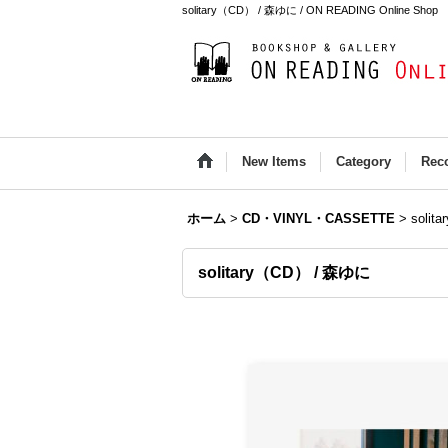
solitary（CD） / 森ゆに / ON READING Online Shop
New Items
Category
Rec
ホーム
>
CD・VINYL・CASSETTE
>
soli
solitary（CD） / 森ゆに