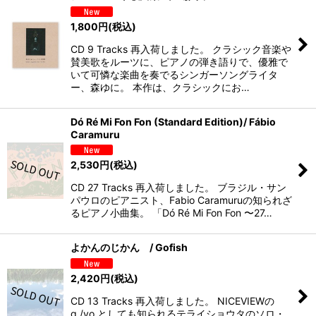
1,800
円
(税込)
CD 9 Tracks 再入荷しました。 クラシック音楽や
賛美歌をルーツに、ピアノの弾き語りで、優雅で
いて可憐な楽曲を奏でるシンガーソングライタ
ー、森ゆに。 本作は、クラシックにお…
Dó Ré Mi Fon Fon (Standard Edition)/ Fábio
Caramuru
2,530
円
(税込)
CD 27 Tracks 再入荷しました。 ブラジル・サン
パウロのピアニスト、Fabio Caramuruの知られざ
るピアノ小曲集。 「Dó Ré Mi Fon Fon 〜27…
よかんのじかん / Gofish
2,420
円
(税込)
CD 13 Tracks 再入荷しました。 NICEVIEWの
g./vo.としても知られるテライショウタのソロ・