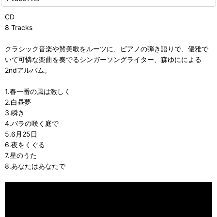
CD
8 Tracks
クラシック音楽や賛美歌をルーツに、ピアノの弾き語りで、優雅で
いて可憐な楽曲を奏でるシンガーソングライター、森ゆにによる
2ndアルバム。
1.春一番の風は激しく
2.白昼夢
3.瞬き
4.バラの咲く庭で
5.6月25日
6.夜をくぐる
7.星のうた
8.あなたはあなたで