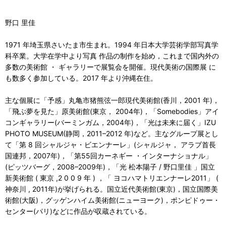
野口 里佳
1971 年埼玉県さいたま市生まれ。1994 年日本大学芸術学部写真学
科卒業。大学在学中より写真 作品の制作を始め，これまで国内外の
多数の美術館 ・ ギャラリーで展覧会を開催。現代美術の国際展 に
も数多く参加している。2017 年より沖縄在住。
主な個展に「予感」丸亀市猪熊弦一郎現代美術館(香川，2001 年)，
「飛ぶ夢を見た」原美術館(東京， 2004年)，「Somebodies」アイ
コンギャラリー(バーミンガム，2004年)，「光は未来に届く」IZU
PHOTO MUSEUM(静岡，2011–2012 年)など。主なグループ展とし
て「第 8 回シャルジャ・ビエンナーレ」(シャルジャ， アラブ首長
国連邦，2007年)，「第55回カーネギー ・インターナショナル」
(ピッツバーグ，2008–2009年)，「光 松本陽子 / 野口里佳 」国立
新美術館 ( 東京 ,2 0 0 9 年 ) ，「 ヨコハマトリエンナーレ2011」 (
神奈川 , 2011年)が挙げられる。国立近代美術館(東京)，国立国際美
術館(大阪)，グッゲンハイム美術館(ニューヨーク)，ポンピドゥー・
センター(パリ)などに作品が収蔵されている。