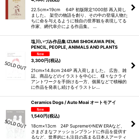
22.5cm×19cm 64P 初版限定1000部 再入荷し
ました。 架空の物語を創り、その中の登場人物た
ちに命を与えるように独自の世界観を表現してる
作家、網代幸介による作品集。 …
塩川いづみ作品集 IZUMI SHIOKAWA PEN,
PENCIL, PEOPLE, ANIMALS AND PLANTS
3,300
円
(税込)
21cm×14.8cm 244P 再入荷しました。 広告、雑
誌、商品などのイラストを中心に、様々なクライ
アントワークを手掛ける一方、個展などで積極的
に作品を発表し続けるイラストレ…
Ceramics Dogs / Auto Moai オートモアイ
1,540
円
(税込)
18cm×13cm 24P SupremeやNEW ERAなど、
さまざまなファッションブランドに作品を提供す
るなど、世界的にも注目の高まる日本人アーティ