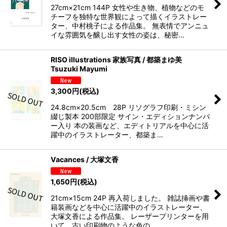
27cm×21cm 144P 女性や生き物、植物などのモ
チーフを独特な世界観によって描くイラストレー
ター、中村桃子による作品集。 無表情でアンニュ
イな雰囲気を醸し出す女性の姿は、秘密…
RISO illustrations 家族写真 / 都築まゆ美
Tsuzuki Mayumi
3,300
円
(税込)
24.8cm×20.5cm 28P リソグラフ印刷・ミシン
綴じ製本 200部限定 サイン・エディションナンバ
ー入り 本の装画など、エディトリアルを中心に活
躍中のイラストレーター、都築ま…
Vacances / 大塚文香
1,650
円
(税込)
21cm×15cm 24P 再入荷しました。 雑誌挿画や書
籍装画などを中心に活躍中のイラストレーター、
大塚文香による作品集。 レーザープリンターを用
いて、古い印刷物のような色の…