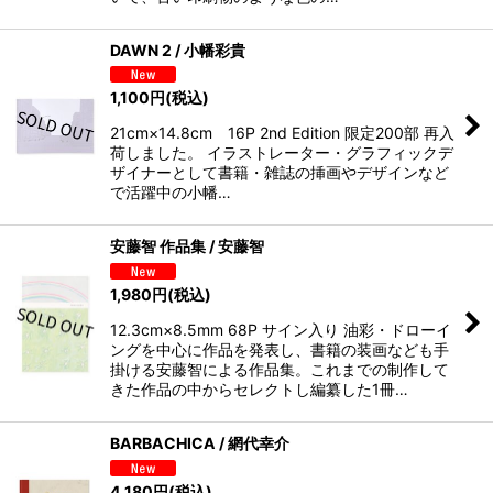
DAWN 2 / 小幡彩貴
1,100
円
(税込)
21cm×14.8cm 16P 2nd Edition 限定200部 再入
荷しました。 イラストレーター・グラフィックデ
ザイナーとして書籍・雑誌の挿画やデザインなど
で活躍中の小幡…
安藤智 作品集 / 安藤智
1,980
円
(税込)
12.3cm×8.5mm 68P サイン入り 油彩・ドローイ
ングを中心に作品を発表し、書籍の装画なども手
掛ける安藤智による作品集。これまでの制作して
きた作品の中からセレクトし編纂した1冊…
BARBACHICA / 網代幸介
4,180
円
(税込)