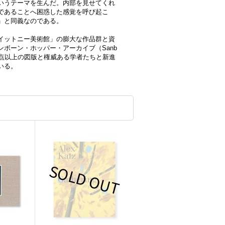
いうテーマを生んだ。内部を見せてくれ
であることへ困惑した感覚を呼び起こ
」と同義なのである。
イットニー美術館」の膨大な作品群と資
ボーン・ホッパー・アーカイブ（Sanb
え、300点以上の図版と権威ある学者たちと新進
いる。