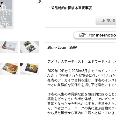
返品特約に関する重要事項
お問い合
28cm×25cm 256P
アメリカ人アーティスト、​エドワード・ホッパー（E
2022年10月から2023年3月まで「ホイットニー美術館
Art）」で開催された展覧会に伴い刊行され
発表のアーカイブ資料を通じ、作者のインス
街との象徴的な関係性を掘り下げ露わにする
作者の人生の本質的な面を包括的に探ること
築物をどのように作者が体感してそのビジョ
背景となったかを明らかにする。歩道をぶら
ら、作者はニューヨークの街に並ぶ建物のウ
から見た風景から室内の生活へと移っていき