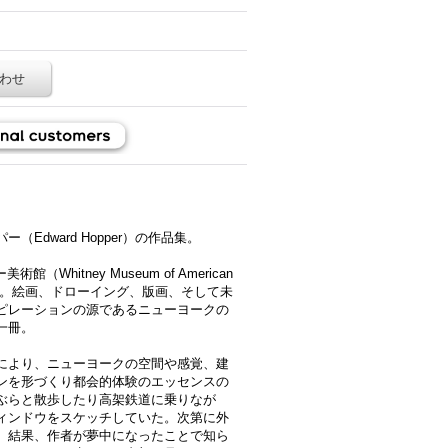
わせ
dward Hopper）​の作品集。
（Whitney Museum of American
た。絵画、ドローイング、版画、そして未
ピレーションの源であるニューヨークの
一冊。
により、ニューヨークの空間や感覚、建
ンを形づくり都会的体験のエッセンスの
ぶらと散歩したり高架鉄道に乗りなが
ィンドウをスケッチしていた。次第に外
、結果、作者が夢中になったことで知ら