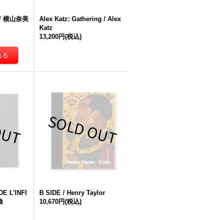
w / 横山奈美
Alex Katz: Gathering / Alex
Katz
13,200円
(税込)
E L'INFI
B SIDE / Henry Taylor
煥
10,670円
(税込)