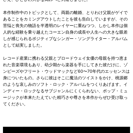
本作制作中のトピックとして、両親の離婚、とりわけ父親がゲイで
あることをカミングアウトしたことを彼も告白していますが、その
苦悩と喪失の物語を半透明のレイヤーに重ねつつ、しかし本作は個
人的な経験を乗り越えたコーエン自身の成長や人生への大きな眼差
しが感じられるポジティブなシンガー・ソングライター・アルバム
として結実しました。
レコード産業に携わる父親とブロードウェイ女優の母親を持つ恵ま
れた音楽環境もあり、幼少期から楽器を手にしてきた彼だけに、ゾ
ンビーズやフリート・ウッドマックなど60〜70年代のエッセンスは
身についたもの。さらに彼はそこに魔法のツイストをかけ、桃源郷
のような哀しみのソフト・ロック・アルバムをつくりあげます。イ
ンディー・ロックなるサブジャンルにくくられない、ポップ・ミュ
ージックが本来たたえていた精巧さや尊さを本作からぜひ受け取っ
てください。