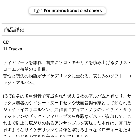
商品詳細
CD
11 Tracks
ディアフーフを離れ、着実にソロ・キャリアを積み上げるクリス・
コーエン待望の３作目。
苦悩と喪失の物語がサイケデリックに重なる、哀しみのソフト・ロ
ック・アルバム。
ほぼ自身の多重録音で完成された過去２枚のアルバムと異なり、サ
ックス奏者のケイシー・ヌードセンや映画音楽作家として知られる
ジェイ・イスラエルソン、共作者にディア・ノラのケイティ・ダヴ
ィッドソンやザック・フィリップスら多彩なゲストが参加して、こ
れまで以上に広がりのあるアンサンブルを実現した本作は、薄日が
射すようなサイケデリックな音像と溶けるようなメロディーをたず
さえ、ひときわ大きな高みへと到達しました。