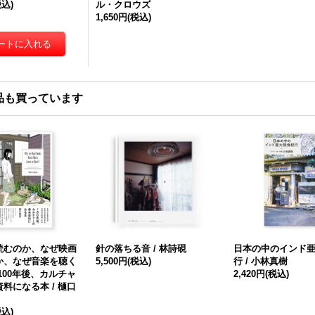
税込)
ル・クロウズ
1,650円
(税込)
品も買っています
読むのか、なぜ映画
針の落ちる音 / 林詩硯
日本の中のインド
か、なぜ音楽を聴く
5,500円
(税込)
行 / 小林真樹
100年後、カルチャ
2,420円
(税込)
料になる本 / 樋口
税込)