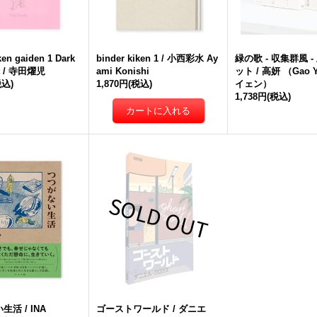
ken gaiden 1 Dark
binder kiken 1 / 小西彩水 Ay
緑の歌 - 収集群風 
nt / 寺田燿児
ami Konishi
ット / 高妍 （Gao Y
税込)
1,870円
(税込)
イェン）
1,738円
(税込)
活 / INA
ゴーストワールド / ダニエ