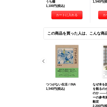
うち棚
1,540円
(
1,100円
(税込)
この商品を買った人は、こんな商
つつがない生活 / INA
なぜ本を
1,540円
(税込)
を観るの
のか ――
ーの参考資
毅宏
2,200円
(