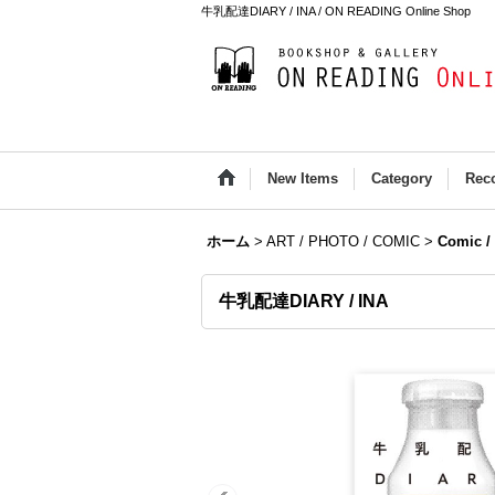
牛乳配達DIARY / INA / ON READING Online Shop
New Items
Category
Rec
ホーム
>
ART / PHOTO / COMIC
>
Comic /
牛乳配達DIARY / INA