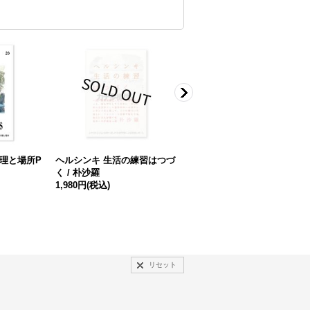
 料理と場所P
ヘルシンキ 生活の練習はつづ
日記集 水筒 / 蟹の親子
く / 朴沙羅
1,595円
(税込)
1,980円
(税込)
リセット