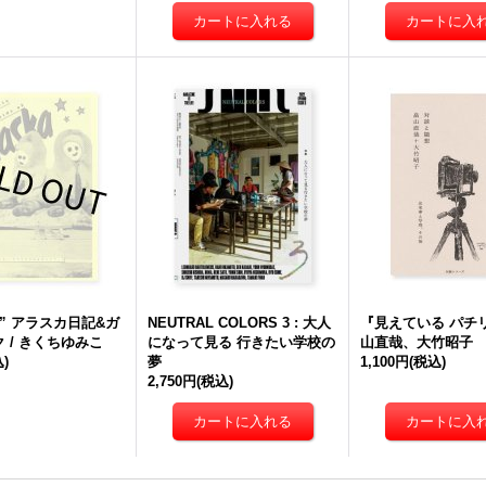
” アラスカ日記&ガ
NEUTRAL COLORS 3 : 大人
『見えている パチリ
 / きくちゆみこ
になって見る 行きたい学校の
山直哉、大竹昭子
)
夢
1,100円
(税込)
2,750円
(税込)