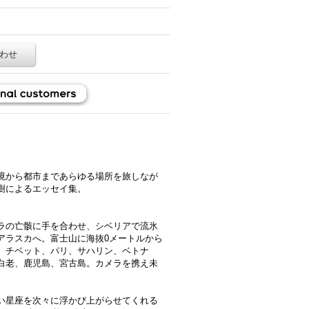
わせ
境から都市まであらゆる場所を旅しなが
樹によるエッセイ集。
ラの亡骸に手を合わせ、シベリアで流氷
アラスカへ。富士山に海抜0メートルから
、チベット、パリ、サハリン、ベトナ
白老、鹿児島、宮古島。カメラを携え未
い星座を次々に浮かび上がらせてくれる