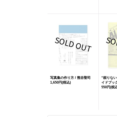
写真集の作り方 / 熊谷聖司
“頼りない
1,650円
(税込)
イドブック
550円
(税込