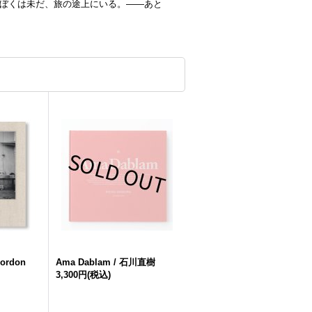
。ぼくは未だ、旅の途上にいる。――あと
Gordon
Ama Dablam / 石川直樹
3,300円
(税込)