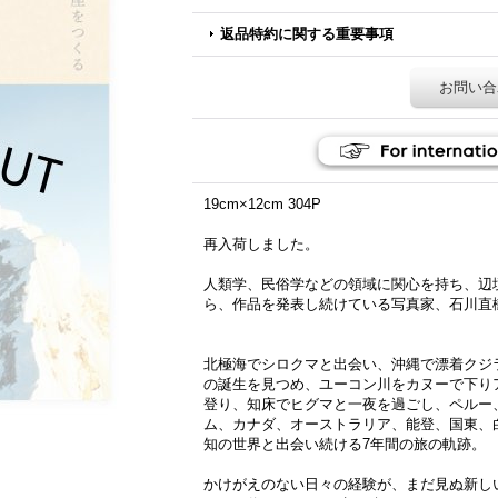
返品特約に関する重要事項
お問い合
19cm×12cm 304P
再入荷しました。
人類学、民俗学などの領域に関心を持ち、辺
ら、作品を発表し続けている写真家、石川直
北極海でシロクマと出会い、沖縄で漂着クジ
の誕生を見つめ、ユーコン川をカヌーで下り
登り、知床でヒグマと一夜を過ごし、ペルー
ム、カナダ、オーストラリア、能登、国東、
知の世界と出会い続ける7年間の旅の軌跡。
かけがえのない日々の経験が、まだ見ぬ新し