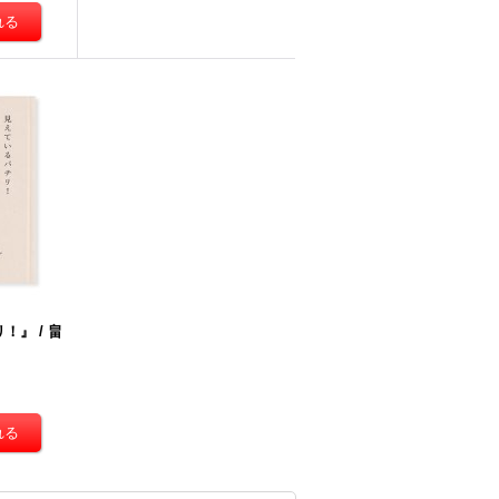
！』 / 畠