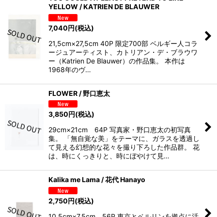
YELLOW / KATRIEN DE BLAUWER
7,040
円
(税込)
21,5cm×27,5cm 40P 限定700部 ベルギー人コラ
ージュアーティスト、カトリアン・デ・ブラウワ
ー（Katrien De Blauwer）の作品集。 本作は
1968年のヴ…
FLOWER / 野口恵太
3,850
円
(税込)
29cm×21cm 64P 写真家・野口恵太の初写真
集。 「無自覚な美」をテーマに、ガラスを透過し
て見える幻想的な花々を撮り下ろした作品群。 花
は、時にくっきりと、時にぼやけて見…
Kalika me Lama / 花代 Hanayo
2,750
円
(税込)
10.5cm×7.5cm 56P 東京とベルリンを拠点に活