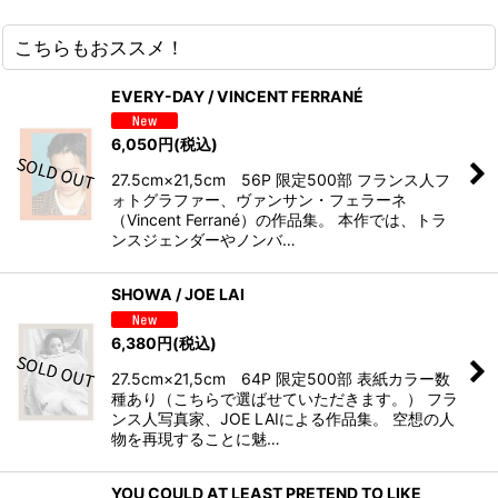
こちらもおススメ！
EVERY-DAY / VINCENT FERRANÉ
6,050
円
(税込)
27.5cm×21,5cm 56P 限定500部 フランス人フ
ォトグラファー、ヴァンサン・フェラーネ
（Vincent Ferrané）の作品集。 本作では、トラ
ンスジェンダーやノンバ…
SHOWA / JOE LAI
6,380
円
(税込)
27.5cm×21,5cm 64P 限定500部 表紙カラー数
種あり（こちらで選ばせていただきます。） フラ
ンス人写真家、JOE LAIによる作品集。 空想の人
物を再現することに魅…
YOU COULD AT LEAST PRETEND TO LIKE