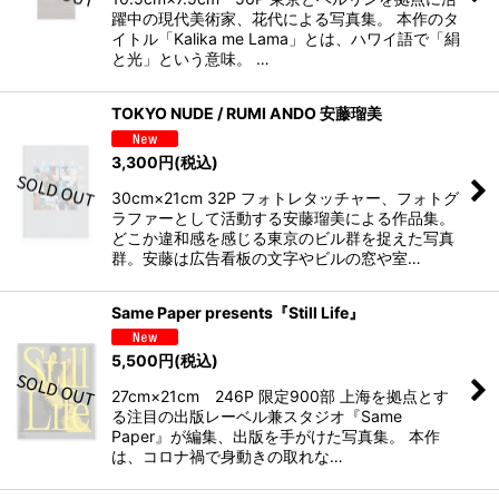
躍中の現代美術家、花代による写真集。 本作のタ
イトル「Kalika me Lama」とは、ハワイ語で「絹
と光」という意味。 …
TOKYO NUDE / RUMI ANDO 安藤瑠美
3,300
円
(税込)
30cm×21cm 32P フォトレタッチャー、フォトグ
ラファーとして活動する安藤瑠美による作品集。
どこか違和感を感じる東京のビル群を捉えた写真
群。安藤は広告看板の文字やビルの窓や室…
Same Paper presents『Still Life』
5,500
円
(税込)
27cm×21cm 246P 限定900部 上海を拠点とす
る注目の出版レーベル兼スタジオ『Same
Paper』が編集、出版を手がけた写真集。 本作
は、コロナ禍で身動きの取れな…