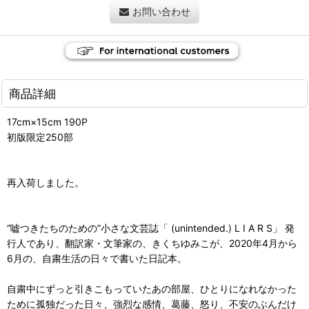
お問い合わせ
商品詳細
17cm×15cm 190P
初版限定250部
再入荷しました。
“嘘つきたちのための”小さな文芸誌「 (unintended.) L I A R S」 発
行人であり、翻訳家・文筆家の、きくちゆみこが、2020年4月から
6月の、自粛生活の日々で書いた日記本。
自粛中にずっと引きこもっていたあの部屋、ひとりになれなかった
ために孤独だった日々、強烈な感情、葛藤、怒り、不安のぶんだけ