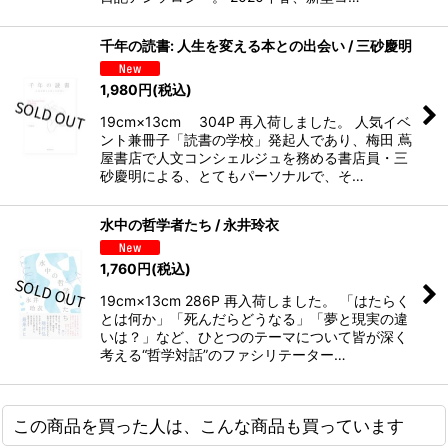
千年の読書: 人生を変える本との出会い / 三砂慶明
1,980
円
(税込)
19cm×13cm 304P 再入荷しました。 人気イベ
ント兼冊子「読書の学校」発起人であり、梅田 蔦
屋書店で人文コンシェルジュを務める書店員・三
砂慶明による、とてもパーソナルで、そ…
水中の哲学者たち / 永井玲衣
1,760
円
(税込)
19cm×13cm 286P 再入荷しました。 「はたらく
とは何か」「死んだらどうなる」「夢と現実の違
いは？」など、ひとつのテーマについて皆が深く
考える“哲学対話”のファシリテーター…
この商品を買った人は、こんな商品も買っています