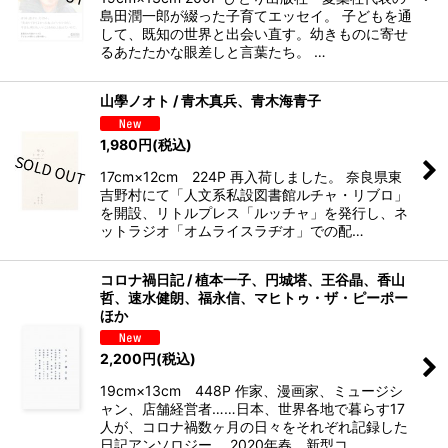
島田潤一郎が綴った子育てエッセイ。 子どもを通
して、既知の世界と出会い直す。幼きものに寄せ
るあたたかな眼差しと言葉たち。 …
山學ノオト / 青木真兵、青木海青子
1,980
円
(税込)
17cm×12cm 224P 再入荷しました。 奈良県東
吉野村にて「人文系私設図書館ルチャ・リブロ」
を開設、リトルプレス「ルッチャ」を発行し、ネ
ットラジオ「オムライスラヂオ」での配…
コロナ禍日記 / 植本一子、円城塔、王谷晶、香山
哲、速水健朗、福永信、マヒトゥ・ザ・ピーポー
ほか
2,200
円
(税込)
19cm×13cm 448P 作家、漫画家、ミュージシ
ャン、店舗経営者……日本、世界各地で暮らす17
人が、コロナ禍数ヶ月の日々をそれぞれ記録した
日記アンソロジー。 2020年春、新型コ…