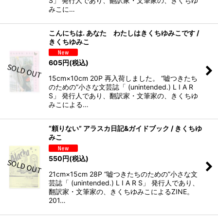
S」 発行人であり、翻訳家・文筆家の、きくちゆ
みこに…
こんにちは. あなた わたしはきくちゆみこです /
きくちゆみこ
605
円
(税込)
15cm×10cm 20P 再入荷しました。 “嘘つきたち
のための”小さな文芸誌「 (unintended.) L I A R
S」 発行人であり、翻訳家・文筆家の、きくちゆ
みこによる…
“頼りない” アラスカ日記&ガイドブック / きくちゆ
みこ
550
円
(税込)
21cm×15cm 28P “嘘つきたちのための”小さな文
芸誌「 (unintended.) L I A R S」 発行人であり、
翻訳家・文筆家の、きくちゆみこによるZINE。
201…