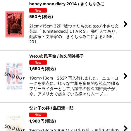
honey moon diary 2014 / きくちゆみこ
550
円
(税込)
21cm×15cm 32P “嘘つきたちのための”小さな文
芸誌「 (unintended.) L I A R S」 発行人であり、
翻訳家・文筆家の、きくちゆみこによるZINE。
201…
Weの市民革命 / 佐久間裕美子
1,650
円
(税込)
19cm×13cm 262P 再入荷しました。 ニューヨ
ークを拠点に、様々な世相を多角的な視点で綴る
フリーライターとして活躍中の佐久間裕美子が、
今、アメリカで起きている様々なムーブ…
父と子の絆 / 島田潤一郎
1,980
円
(税込)
19cm×13cm 200P ひとり出版社・夏葉社代表の