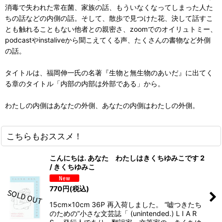
消毒で失われた常在菌、家族の話、もういなくなってしまった人た
ちの話などの内側の話。そして、散歩で見つけた花、決して話すこ
とも触れることもない他者との親密さ、zoomでのオイリュトミー、
podcastやinstaliveから聞こえてくる声、たくさんの書物など外側
の話。
タイトルは、福岡伸一氏の名著『生物と無生物のあいだ』に出てく
る章のタイトル「内部の内部は外部である」から。
わたしの内側はあなたの外側、あなたの内側はわたしの外側。
こちらもおススメ！
こんにちは. あなた わたしはきくちゆみこです 2
/ きくちゆみこ
770
円
(税込)
15cm×10cm 36P 再入荷しました。 “嘘つきたち
のための”小さな文芸誌「 (unintended.) L I A R