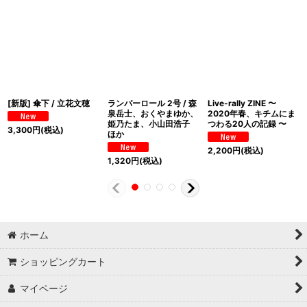
[新版] 傘下 / 立花文穂
ランバーロール 2号 / 森
Live-rally ZINE 〜
泉岳士、おくやまゆか、
2020年春、キチムにま
姫乃たま、小山田浩子
つわる20人の記録 〜
3,300
円
(税込)
ほか
2,200
円
(税込)
1,320
円
(税込)
ホーム
ショッピングカート
マイページ