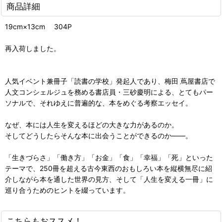
商品詳細
19cm×13cm 304P
再入荷しました。
人気イベント兼冊子「読書の学校」発起人であり、梅田 蔦屋書店で
人文コンシェルジュを務める書店員・三砂慶明による、とてもパー
ソナルで、それゆえに普遍的な、本をめぐる考察エッセイ。
なぜ、本には人生を変えるほどの大きな力があるのか。
そしてどうしたらそんな本に出会うことができるのか――。
「生きづらさ」「働き方」「お金」「食」「幸福」「死」といった
テーマで、250冊を超える古今東西のおもしろい本を縦横無尽に紹
介しながら本を通した世界の見方、そして「人生を変える一冊」に
巡り合うためのヒントを綴っています。
こちらもおススメ！