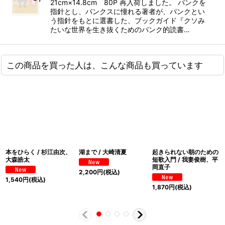
21cm×14.8cm 80P 再入荷しました。 パンクを
指針とし、パンクスに憧れる著者が、パンクとい
う指針をもとに選書した、ブックガイド『クソみ
たいな世界を生き抜くためのパンク的読書…
この商品を買った人は、こんな商品も買っています
本をひらく / 杉江由次、
湖まで / 大崎清夏
起きられない朝のための
大森皓太
短歌入門 / 我妻俊樹、平
岡直子
2,200
円
(税込)
1,540
円
(税込)
1,870
円
(税込)