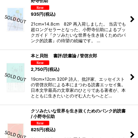
野寺伝助
935
円
(税込)
21cm×14.8cm 82P 再入荷しました。 当店でも
超ロングセラーとなった、小野寺伝助によるブッ
クガイド『クソみたいな世界を生き抜くためのパ
ンク的読書』の待望の続編です。 …
本と貝殻 書評/読書論 / 管啓次郎
2,750
円
(税込)
19cm×12cm 320P 詩人、批評家、エッセイスト
の管啓次郎による本にまつわる読書エッセイ集。
日本文学最高の文章家のひとりである著者が、本
とともに生きたいとのぞむ人たちへとど…
クソみたいな世界を生き抜くためのパンク的読書
/ 小野寺伝助
825
円
(税込)