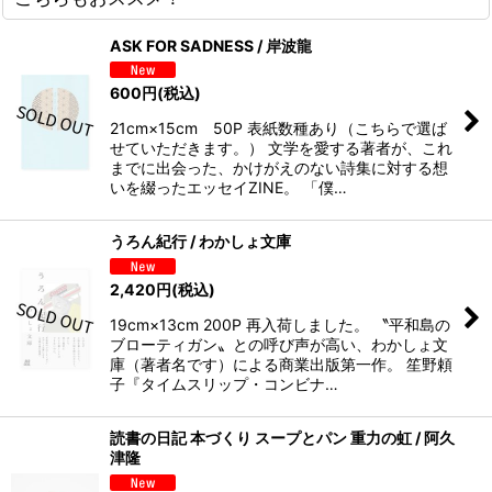
ASK FOR SADNESS / 岸波龍
600
円
(税込)
21cm×15cm 50P 表紙数種あり（こちらで選ば
せていただきます。） 文学を愛する著者が、これ
までに出会った、かけがえのない詩集に対する想
いを綴ったエッセイZINE。 「僕…
うろん紀行 / わかしょ文庫
2,420
円
(税込)
19cm×13cm 200P 再入荷しました。 〝平和島の
ブローティガン〟との呼び声が高い、わかしょ文
庫（著者名です）による商業出版第一作。 笙野頼
子『タイムスリップ・コンビナ…
読書の日記 本づくり スープとパン 重力の虹 / 阿久
津隆