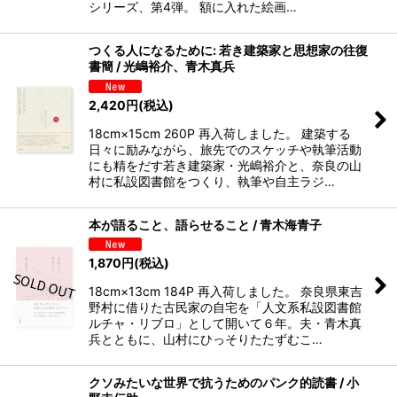
シリーズ、第4弾。 額に入れた絵画…
つくる人になるために: 若き建築家と思想家の往復
書簡 / 光嶋裕介、青木真兵
2,420
円
(税込)
18cm×15cm 260P 再入荷しました。 建築する
日々に励みながら、旅先でのスケッチや執筆活動
にも精をだす若き建築家・光嶋裕介と、奈良の山
村に私設図書館をつくり、執筆や自主ラジ…
本が語ること、語らせること / 青木海青子
1,870
円
(税込)
18cm×13cm 184P 再入荷しました。 奈良県東吉
野村に借りた古民家の自宅を「人文系私設図書館
ルチャ・リブロ」として開いて６年。夫・青木真
兵とともに、山村にひっそりたたずむこ…
クソみたいな世界で抗うためのパンク的読書 / 小