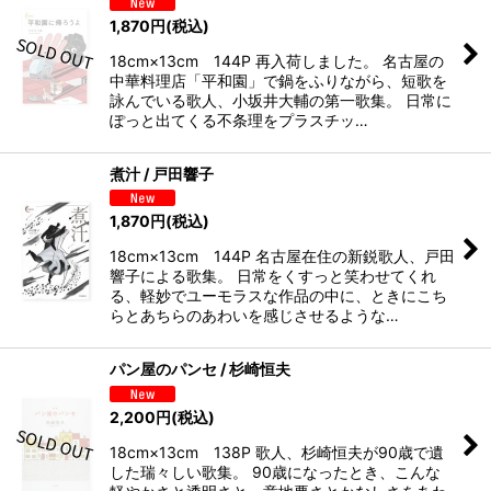
1,870
円
(税込)
18cm×13cm 144P 再入荷しました。 名古屋の
中華料理店「平和園」で鍋をふりながら、短歌を
詠んでいる歌人、小坂井大輔の第一歌集。 日常に
ぽっと出てくる不条理をプラスチッ…
煮汁 / 戸田響子
1,870
円
(税込)
18cm×13cm 144P 名古屋在住の新鋭歌人、戸田
響子による歌集。 日常をくすっと笑わせてくれ
る、軽妙でユーモラスな作品の中に、ときにこち
らとあちらのあわいを感じさせるような…
パン屋のパンセ / 杉崎恒夫
2,200
円
(税込)
18cm×13cm 138P 歌人、杉崎恒夫が90歳で遺
した瑞々しい歌集。 90歳になったとき、こんな