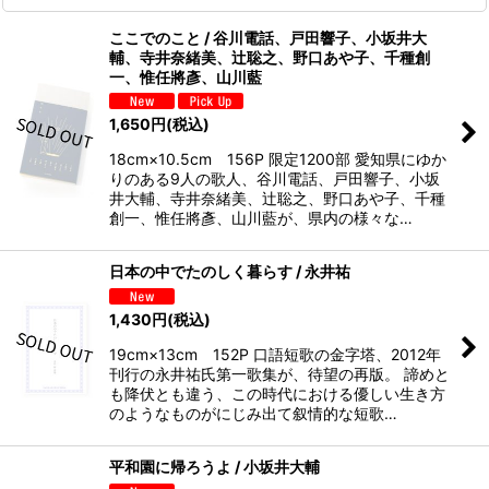
ここでのこと / 谷川電話、戸田響子、小坂井大
輔、寺井奈緒美、辻聡之、野口あや子、千種創
一、惟任將彥、山川藍
1,650
円
(税込)
18cm×10.5cm 156P 限定1200部 愛知県にゆか
りのある9人の歌人、谷川電話、戸田響子、小坂
井大輔、寺井奈緒美、辻聡之、野口あや子、千種
創一、惟任將彥、山川藍が、県内の様々な…
日本の中でたのしく暮らす / 永井祐
1,430
円
(税込)
19cm×13cm 152P 口語短歌の金字塔、2012年
刊行の永井祐氏第一歌集が、待望の再版。 諦めと
も降伏とも違う、この時代における優しい生き方
のようなものがにじみ出て叙情的な短歌…
平和園に帰ろうよ / 小坂井大輔