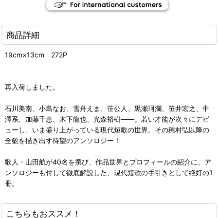
商品詳細
19cm×13cm 272P
再入荷しました。
石川美南、小島なお、雪舟えま、笹公人、黒瀬珂瀾、笹井宏之、中
澤系、加藤千恵、木下龍也、光森裕樹――。若い才能が次々にデビ
ューし、いま盛り上がっている現代短歌の世界。その穂村弘以降の
全貌を描き出す待望のアンソロジー！
歌人・山田航が40名を撰び、作品世界とプロフィールの紹介に、ア
ンソロジーも付して徹底解説した、現代短歌の手引きとして絶好の1
冊。
こちらもおススメ！