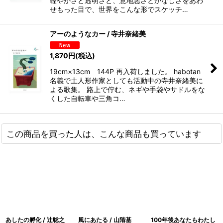
軽やかさと透明さと、意地悪さとかなしさをあわ
せもった目で、世界をこんな形でスケッチ…
アーのようなカー / 寺井奈緒美
1,870
円
(税込)
19cm×13cm 144P 再入荷しました。 habotan
名義で土人形作家としても活動中の寺井奈緒美に
よる歌集。 路上で佇む、ネギや手袋やサドルをな
くした自転車や三角コ…
この商品を買った人は、こんな商品も買っています
あしたの孵化 / 辻聡之
風にあたる / 山階基
100年後あなたもわたし