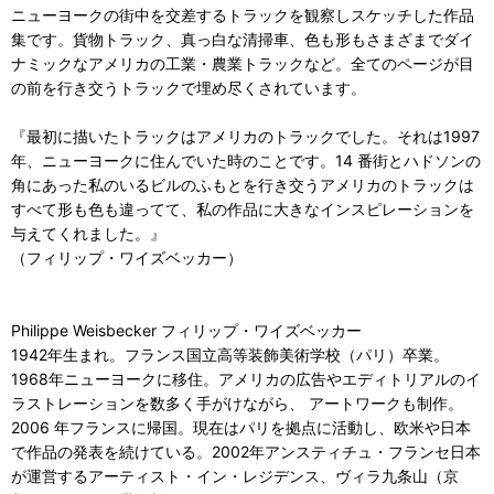
ニューヨークの街中を交差するトラックを観察しスケッチした作品
集です。貨物トラック、真っ白な清掃車、色も形もさまざまでダイ
ナミックなアメリカの工業・農業トラックなど。全てのページが目
の前を行き交うトラックで埋め尽くされています。
『最初に描いたトラックはアメリカのトラックでした。それは1997
年、ニューヨークに住んでいた時のことです。14 番街とハドソンの
角にあった私のいるビルのふもとを行き交うアメリカのトラックは
すべて形も色も違ってて、私の作品に大きなインスピレーションを
与えてくれました。』
（フィリップ・ワイズベッカー）
Philippe Weisbecker フィリップ・ワイズベッカー
1942年生まれ。フランス国立高等装飾美術学校（パリ）卒業。
1968年ニューヨークに移住。アメリカの広告やエディトリアルのイ
ラストレーションを数多く手がけながら、 アートワークも制作。
2006 年フランスに帰国。現在はパリを拠点に活動し、欧米や日本
で作品の発表を続けている。2002年アンスティチュ・フランセ日本
が運営するアーティスト・イン・レジデンス、ヴィラ九条山（京