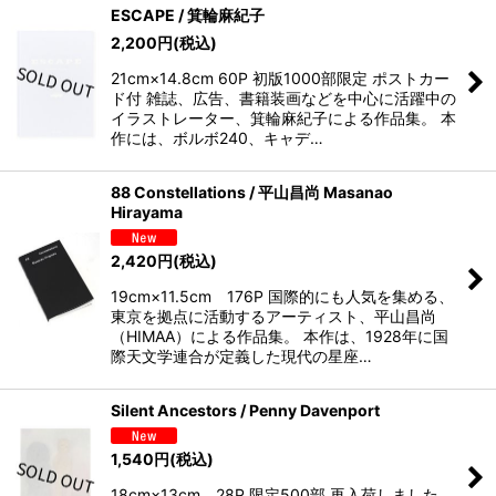
ESCAPE / 箕輪麻紀子
2,200
円
(税込)
21cm×14.8cm 60P 初版1000部限定 ポストカー
ド付 雑誌、広告、書籍装画などを中心に活躍中の
イラストレーター、箕輪麻紀子による作品集。 本
作には、ボルボ240、キャデ…
88 Constellations / 平山昌尚 Masanao
Hirayama
2,420
円
(税込)
19cm×11.5cm 176P 国際的にも人気を集める、
東京を拠点に活動するアーティスト、平山昌尚
（HIMAA）による作品集。 本作は、1928年に国
際天文学連合が定義した現代の星座…
Silent Ancestors / Penny Davenport
1,540
円
(税込)
18cm×13cm 28P 限定500部 再入荷しました。