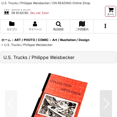
U.S. Trucks / Philippe Weisbecker / ON READING Online Shop
カート
カテゴリ
マイページ
商品検索
ご利用案内
ホーム
>
ART / PHOTO / COMIC
>
Art / Illustlation / Design
>
U.S. Trucks / Philippe Weisbecker
U.S. Trucks / Philippe Weisbecker