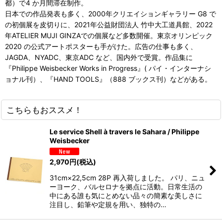
都）で4 か月間滞在制作。
日本での作品発表も多く、2000年クリエイションギャラリー G8 で
の初個展を皮切りに、2021年公益財団法人 竹中大工道具館、2022
年ATELIER MUJI GINZAでの個展など多数開催。東京オリンピック
2020 の公式アートポスターも手がけた。広告の仕事も多く、
JAGDA、NYADC、東京ADC など、国内外で受賞。作品集に
『Philippe Weisbecker Works in Progress』( パイ・インターナシ
ョナル刊）、『HAND TOOLS』（888 ブックス刊）などがある。
こちらもおススメ！
Le service Shell à travers le Sahara / Philippe
Weisbecker
2,970
円
(税込)
31cm×22,5cm 28P 再入荷しました。 パリ、ニュ
ーヨーク、バルセロナを拠点に活動。日常生活の
中にある誰も気にとめない品々の簡素な美しさに
注目し、鉛筆や定規を用い、独特の…