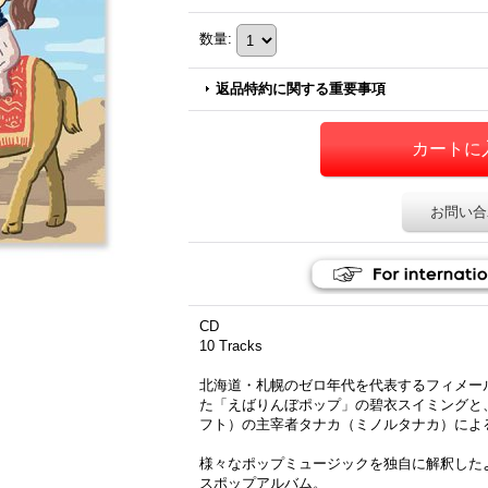
数量
:
返品特約に関する重要事項
お問い合
CD
10 Tracks
北海道・札幌のゼロ年代を代表するフィメー
た「えばりんぼポップ」の碧衣スイミングと
フト）の主宰者タナカ（ミノルタナカ）によ
様々なポップミュージックを独自に解釈した
スポップアルバム。