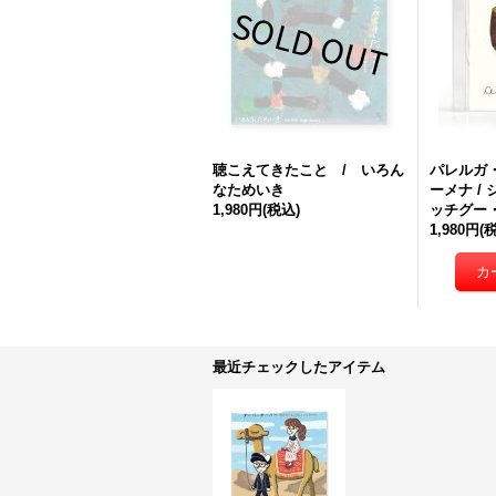
聴こえてきたこと / いろん
パレルガ
なためいき
ーメナ /
1,980円
(税込)
ッチグー
1,980円
(
最近チェックしたアイテム