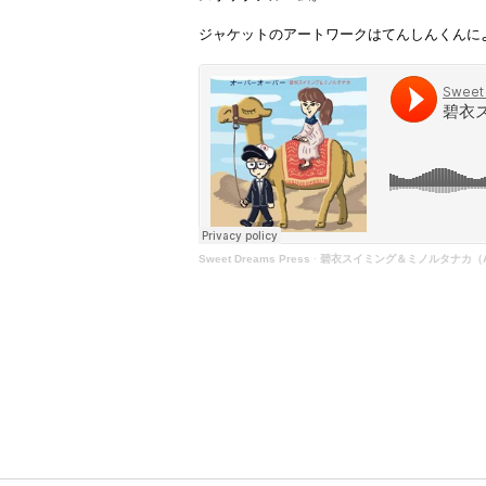
ジャケットのアートワークはてんしんくんに
Sweet Dreams Press
·
碧衣スイミング＆ミノルタナカ（Aoi Sw