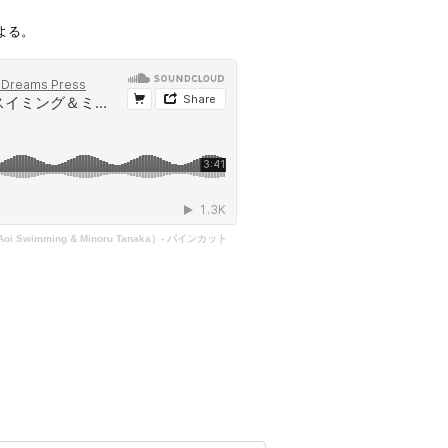
よる。
imming & Minoru Tanaka）- パインカット