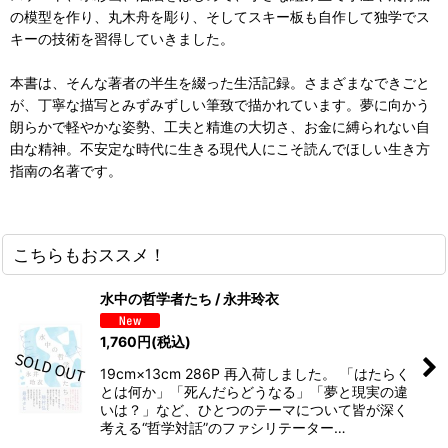
の模型を作り、丸木舟を彫り、そしてスキー板も自作して独学でス
キーの技術を習得していきました。
本書は、そんな著者の半生を綴った生活記録。さまざまなできごと
が、丁寧な描写とみずみずしい筆致で描かれています。夢に向かう
朗らかで軽やかな姿勢、工夫と精進の大切さ、お金に縛られない自
由な精神。不安定な時代に生きる現代人にこそ読んでほしい生き方
指南の名著です。
こちらもおススメ！
水中の哲学者たち / 永井玲衣
1,760
円
(税込)
19cm×13cm 286P 再入荷しました。 「はたらく
とは何か」「死んだらどうなる」「夢と現実の違
いは？」など、ひとつのテーマについて皆が深く
考える“哲学対話”のファシリテーター…