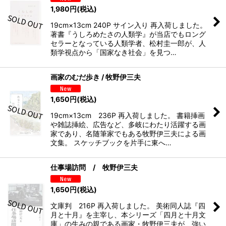
1,980
円
(税込)
19cm×13cm 240P サイン入り 再入荷しました。
著書『うしろめたさの人類学』が当店でもロング
セラーとなっている人類学者、松村圭一郎が、人
類学視点から「国家なき社会」を見つ…
画家のむだ歩き / 牧野伊三夫
1,650
円
(税込)
19cm×13cm 236P 再入荷しました。 書籍挿画
や雑誌挿絵、広告など、多岐にわたり活躍する画
家であり、名随筆家でもある牧野伊三夫による画
文集。 スケッチブックを片手に東へ…
仕事場訪問 / 牧野伊三夫
1,650
円
(税込)
文庫判 216P 再入荷しました。 美術同人誌『四
月と十月』を主宰し、本シリーズ「四月と十月文
庫」の生みの親である画家・牧野伊三夫が、強い