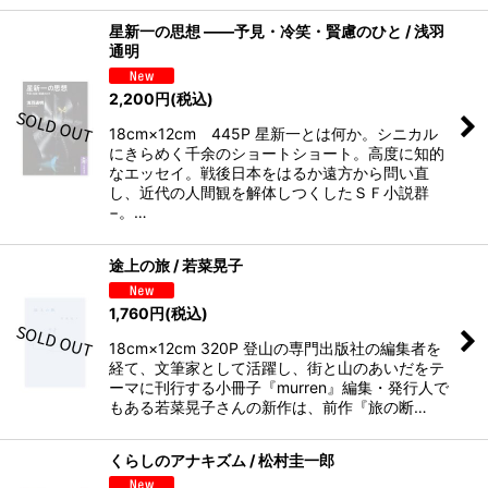
星新一の思想 ――予見・冷笑・賢慮のひと / 浅羽
通明
2,200
円
(税込)
18cm×12cm 445P 星新一とは何か。シニカル
にきらめく千余のショートショート。高度に知的
なエッセイ。戦後日本をはるか遠方から問い直
し、近代の人間観を解体しつくしたＳＦ小説群
−。…
途上の旅 / 若菜晃子
1,760
円
(税込)
18cm×12cm 320P 登山の専門出版社の編集者を
経て、文筆家として活躍し、街と山のあいだをテ
ーマに刊行する小冊子『murren』編集・発行人で
もある若菜晃子さんの新作は、前作『旅の断…
くらしのアナキズム / 松村圭一郎