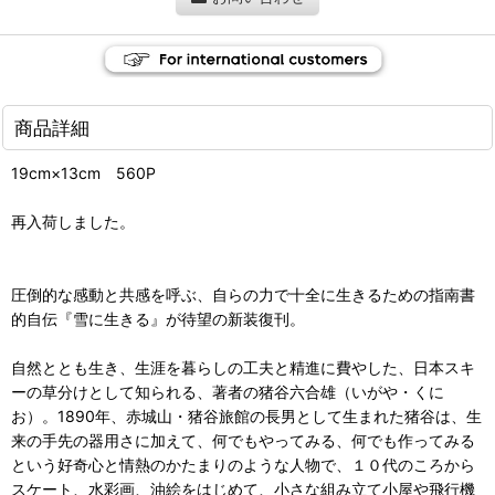
商品詳細
19cm×13cm 560P
再入荷しました。
圧倒的な感動と共感を呼ぶ、自らの力で十全に生きるための指南書
的自伝『雪に生きる』が待望の新装復刊。
自然ととも生き、生涯を暮らしの工夫と精進に費やした、日本スキ
ーの草分けとして知られる、著者の猪谷六合雄（いがや・くに
お）。1890年、赤城山・猪谷旅館の長男として生まれた猪谷は、生
来の手先の器用さに加えて、何でもやってみる、何でも作ってみる
という好奇心と情熱のかたまりのような人物で、１０代のころから
スケート、水彩画、油絵をはじめて、小さな組み立て小屋や飛行機