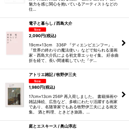
魅力を感じ関心を抱いているアーティストなどの
仕…
電子と暮らし / 西島大介
2,090
円
(税込)
19cm×13cm 336P 『ディエンビエンフー』、
『世界の終わりの魔法使い』などで知られる漫画
家・西島大介氏による初文章エッセイ集。 紆余曲
折を経て、長い間連載していた『デ…
アトリエ雑記 / 牧野伊三夫
1,980
円
(税込)
17cm×13cm 256P 再入荷しました。 書籍挿画や
雑誌挿絵、広告など、多岐にわたり活躍する画家
であり、名随筆家でもある牧野伊三夫による画文
集。 酒と料理、ときどき旅路。…
庭とエスキース / 奥山淳志