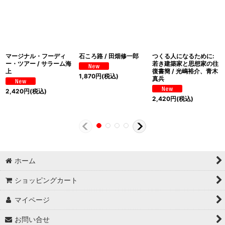
マージナル・フーディ
石ころ路 / 田畑修一郎
つくる人になるために:
ー・ツアー / サラーム海
若き建築家と思想家の往
上
復書簡 / 光嶋裕介、青木
1,870
円
(税込)
真兵
2,420
円
(税込)
2,420
円
(税込)
ホーム
ショッピングカート
マイページ
お問い合せ