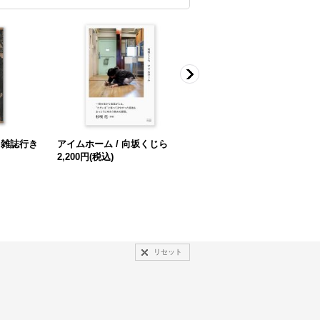
、雑誌行き
アイムホーム / 向坂くじら
【サイン本】亡船記 / 青柳菜
2,200円
(税込)
摘
2,750円
(税込)
リセット