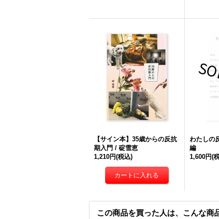
【サイン本】35歳からの反抗
わたしの反
期入門 / 碇雪恵
編
1,210円
(税込)
1,600円
(
この商品を買った人は、こんな商