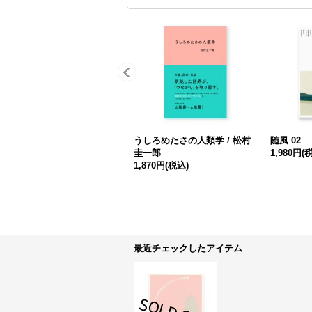
うしろめたさの人類学 / 松村
随風 02
圭一郎
1,980円
(
1,870円
(税込)
最近チェックしたアイテム