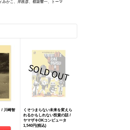
ィみかこ、岸政彦、都築響一、トーマ
/ 川崎智
くそつまらない未来を変えら
れるかもしれない投資の話 /
ヤマザキOKコンピュータ
1,540円
(税込)