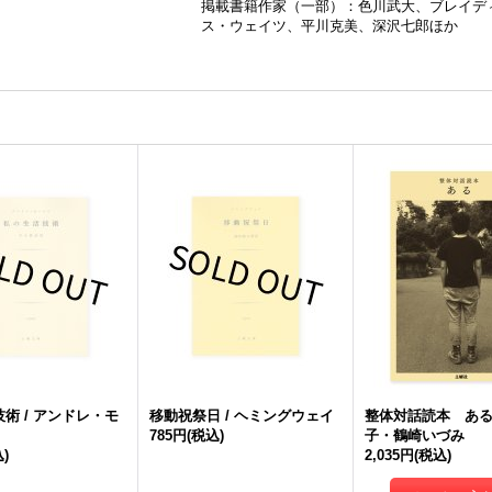
掲載書籍作家（一部）：色川武大、ブレイデ
ス・ウェイツ、平川克美、深沢七郎ほか
術 / アンドレ・モ
移動祝祭日 / ヘミングウェイ
整体対話読本 ある 
785円
(税込)
子・鶴崎いづみ
)
2,035円
(税込)