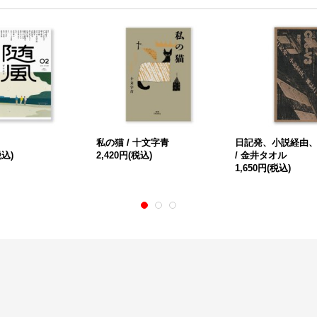
私の猫 / 十文字青
日記発、小説経由
税込)
2,420円
(税込)
/ 金井タオル
1,650円
(税込)