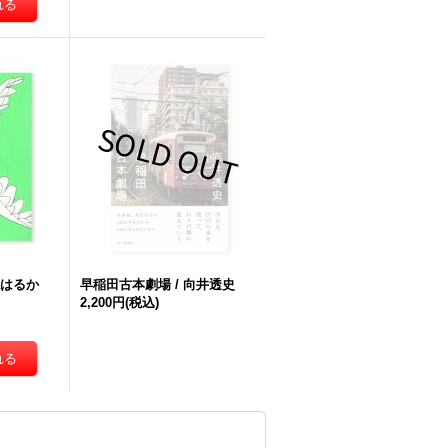
ねはるか
早稲田古本劇場 / 向井透史
2,200円
(税込)