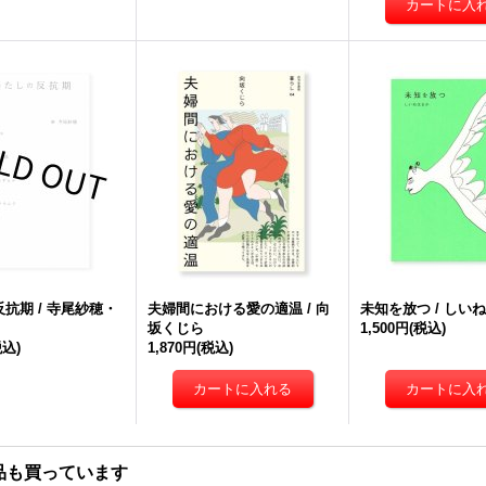
抗期 / 寺尾紗穂・
夫婦間における愛の適温 / 向
未知を放つ / しい
坂くじら
1,500円
(税込)
税込)
1,870円
(税込)
品も買っています