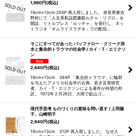
1,980
円
(税込)
19cm×13cm 256P 再入荷しました。 奈良県東吉
野村にて「人文系私設図書館ルチャ・リブロ」を
開設、リトルプレス「ルッチャ」を発行し、ネッ
トラジオ「オムライスラヂオ」での配信…
そこにすべてがあった バッファロー・クリーク洪
水と集合的トラウマの社会学 / カイ・T・エリクソ
ン
2,640
円
(税込)
19cm×13cm 384P 「集合的トラウマ」に輪郭
を与えたアメリカ社会学の古典、若き災害研究
者、カイ・T・エリクソンによる著作が待望の邦
訳。 1972年２月26日、大雨で鉱山ゴ…
現代手芸考 ものづくりの意味を問い直す / 上羽陽
子、山崎明子
2,640
円
(税込)
19cm×13cm 312P 再入荷しました。 なぜ人