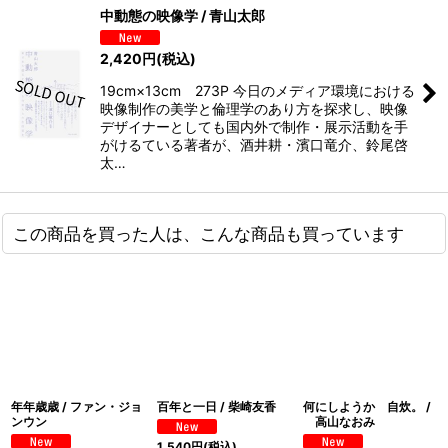
中動態の映像学 / 青山太郎
2,420
円
(税込)
19cm×13cm 273P 今日のメディア環境における
映像制作の美学と倫理学のあり方を探求し、映像
デザイナーとしても国内外で制作・展示活動を手
がけるている著者が、酒井耕・濱口竜介、鈴尾啓
太…
この商品を買った人は、こんな商品も買っています
年年歳歳 / ファン・ジョ
百年と一日 / 柴崎友香
何にしようか 自炊。 /
ンウン
高山なおみ
1,540
円
(税込)