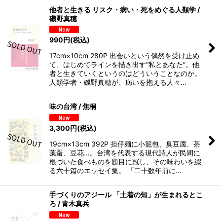
他者と生きる リスク・病い・死をめぐる人類学 /
磯野真穂
990
円
(税込)
17cm×10cm 280P 出会いという偶然を受け止め
て、はじめてラインを描き出す“私とあなた”。他
者と生きていくというのはどういうことなのか。
人類学者・磯野真穂が、病いを抱える人々…
味の台湾 / 焦桐
3,300
円
(税込)
19cm×13cm 392P 担仔麺に小籠包、臭豆腐、茶
葉蛋、豆花…。台湾を代表する現代詩人が民間に
根づいた食べものを題目に冠し、その味わいを綴
る六十篇のエッセイ集。 「二十数年前に…
手づくりのアジール 「土着の知」が生まれるとこ
ろ / 青木真兵