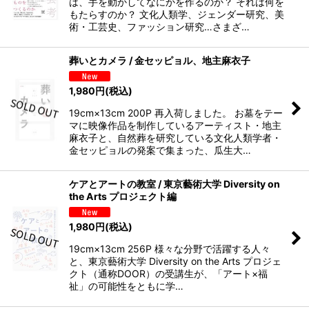
は、手を動かしてなにかを作るのか？ それは何を
もたらすのか？ 文化人類学、ジェンダー研究、美
術・工芸史、ファッション研究…さまざ…
葬いとカメラ / 金セッピョル、地主麻衣子
1,980
円
(税込)
19cm×13cm 200P 再入荷しました。 お墓をテー
マに映像作品を制作しているアーティスト・地主
麻衣子と、自然葬を研究している文化人類学者・
金セッピョルの発案で集まった、瓜生大…
ケアとアートの教室 / 東京藝術大学 Diversity on
the Arts プロジェクト編
1,980
円
(税込)
19cm×13cm 256P 様々な分野で活躍する人々
と、東京藝術大学 Diversity on the Arts プロジェ
クト（通称DOOR）の受講生が、「アート×福
祉」の可能性をともに学…