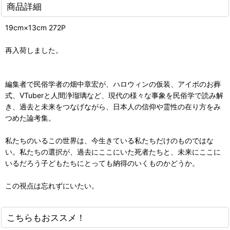
商品詳細
19cm×13cm 272P
再入荷しました。
編集者で民俗学者の畑中章宏が、ハロウィンの仮装、アイボのお葬
式、VTuberと人間浄瑠璃など、現代の様々な事象を民俗学で読み解
き、過去と未来をつなげながら、日本人の信仰や霊性の在り方をみ
つめた論考集。
私たちのいるこの世界は、今生きている私たちだけのものではな
い。私たちの選択が、過去にここにいた死者たちと、未来にここに
いるだろう子どもたちにとっても納得のいくものかどうか。
この視点は忘れずにいたい。
こちらもおススメ！