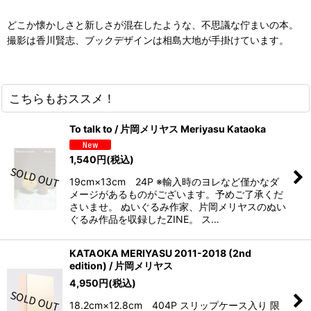
どこか懐かしさと新しさが混在したような、不思議な佇まいの本。
撮影は香川賢志、ブックデザインは相島大地が手掛けています。
こちらもおススメ！
To talk to / 片岡メリヤス Meriyasu Kataoka
1,540
円
(税込)
19cm×13cm 24P ※輸入時のヨレなど僅かなダ
メージがあるものがございます。予めご了承くだ
さいませ。 ぬいぐるみ作家、片岡メリヤスのぬい
ぐるみ作品を収録したZINE。 ス…
KATAOKA MERIYASU 2011-2018 (2nd
edition) / 片岡メリヤス
4,950
円
(税込)
18.2cm×12.8cm 404P スリップケース入り 限