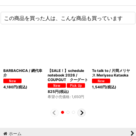
この商品を買った人は、こんな商品も買っています
BARBACHICA / 網代幸
【SALE！】schedule
To talk to / 片岡メリヤ
介
notebook 2026 /
ス Meriyasu Kataoka
COUPGUT クーグート
4,180
円
(税込)
1,540
円
(税込)
825
円
(税込)
希望小売価格
:
1,650
円
ホーム