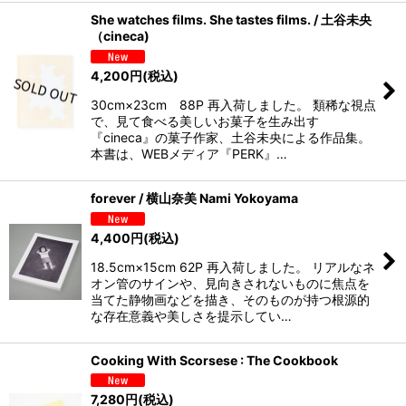
She watches films. She tastes films. / 土谷未央
（cineca)
4,200
円
(税込)
30cm×23cm 88P 再入荷しました。 類稀な視点
で、見て食べる美しいお菓子を生み出す
『cineca』の菓子作家、土谷未央による作品集。
本書は、WEBメディア『PERK』…
forever / 横山奈美 Nami Yokoyama
4,400
円
(税込)
18.5cm×15cm 62P 再入荷しました。 リアルなネ
オン管のサインや、見向きされないものに焦点を
当てた静物画などを描き、そのものが持つ根源的
な存在意義や美しさを提示してい…
Cooking With Scorsese : The Cookbook
7,280
円
(税込)