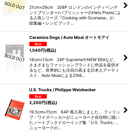
21cm×29cm 208P ロンドンのインディペンデ
ントプリンター/パブリッシャーのHato Pressによ
る人気シリーズ『Cooking with Scorsese』が、
総集編＋レシピブック…
Ceramics Dogs / Auto Moai オートモアイ
1,540
円
(税込)
18cm×13cm 24P SupremeやNEW ERAなど、
さまざまなファッションブランドに作品を提供す
るなど、世界的にも注目の高まる日本人アーティ
スト、Auto MoaiによるZINE…
U.S. Trucks / Philippe Weisbecker
2,200
円
(税込)
19.5cm×15cm 64P 再入荷しました。 フィリッ
プ・ワイズベッカーがニューヨーク在住時に描い
たノートブックドローイング集「U.S. Trucks」。
ニューヨークの…