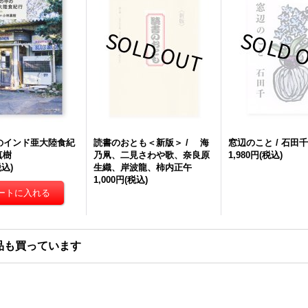
のインド亜大陸食紀
読書のおとも＜新版＞ / 海
窓辺のこと / 石田千
真樹
乃凧、二見さわや歌、奈良原
1,980円
(税込)
税込)
生織、岸波龍、柿内正午
1,000円
(税込)
品も買っています