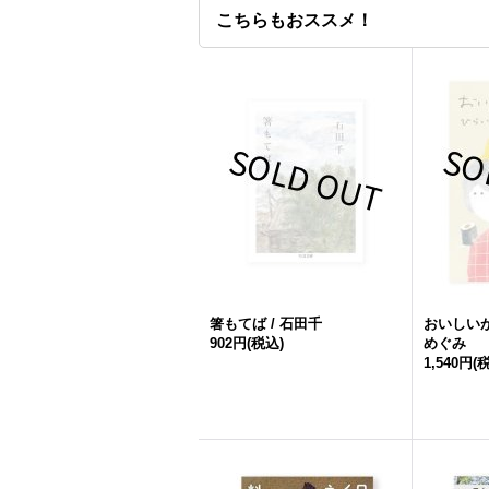
こちらもおススメ！
箸もてば / 石田千
おいしいが
902円
(税込)
めぐみ
1,540円
(