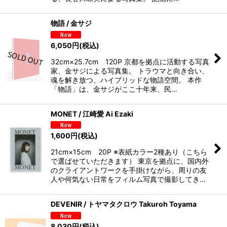
物語 / 金サジ
6,050
円
(税込)
32cm×25.7cm 120P 京都を拠点に活動する写真
家、金サジによる写真集。 トラウマと向き合い、
魂を解き放つ、ハイブリッドな物語空間。 本作
「物語」は、金サジがここ十年来、民…
MONET / 江崎愛 Ai Ezaki
1,600
円
(税込)
21cm×15cm 20P ※表紙カラー2種あり（こちら
で選ばせていただきます） 東京を拠点に、国内外
のクライアントワークを手掛けながら、周りの友
人や何気ない日常をフィルム写真で撮影してき…
DEVENIR / トヤマタクロウ Takuroh Toyama
8,030
円
(税込)