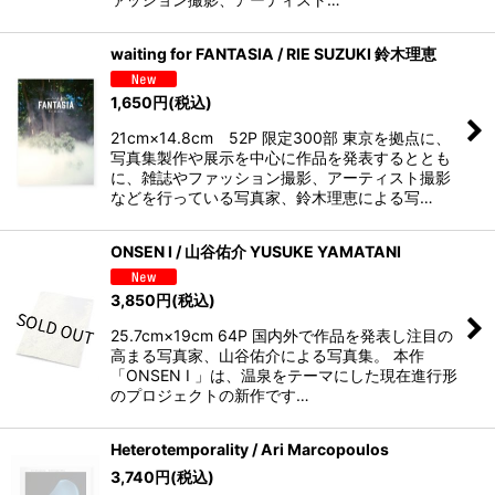
waiting for FANTASIA / RIE SUZUKI 鈴木理恵
1,650
円
(税込)
21cm×14.8cm 52P 限定300部 東京を拠点に、
写真集製作や展示を中心に作品を発表するととも
に、雑誌やファッション撮影、アーティスト撮影
などを行っている写真家、鈴木理恵による写…
ONSEN I / 山谷佑介 YUSUKE YAMATANI
3,850
円
(税込)
25.7cm×19cm 64P 国内外で作品を発表し注目の
高まる写真家、山谷佑介による写真集。 本作
「ONSEN I 」は、温泉をテーマにした現在進行形
のプロジェクトの新作です…
Heterotemporality / Ari Marcopoulos
3,740
円
(税込)