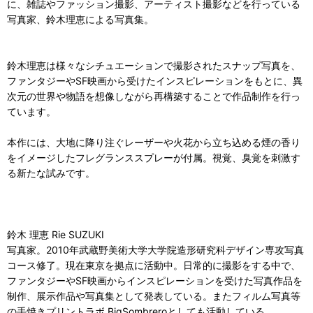
に、雑誌やファッション撮影、アーティスト撮影などを行っている
写真家、鈴木理恵による写真集。
鈴木理恵は様々なシチュエーションで撮影されたスナップ写真を、
ファンタジーやSF映画から受けたインスピレーションをもとに、異
次元の世界や物語を想像しながら再構築することで作品制作を行っ
ています。
本作には、大地に降り注ぐレーザーや火花から立ち込める煙の香り
をイメージしたフレグランススプレーが付属。視覚、臭覚を刺激す
る新たな試みです。
鈴木 理恵 Rie SUZUKI
写真家。2010年武蔵野美術大学大学院造形研究科デザイン専攻写真
コース修了。現在東京を拠点に活動中。日常的に撮影をする中で、
ファンタジーやSF映画からインスピレーションを受けた写真作品を
制作、展示作品や写真集として発表している。またフィルム写真等
の手焼きプリントラボ BigSombreroとしても活動している。