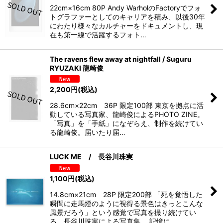
22cm×16cm 80P Andy WarholのFactoryでフォ
トグラファーとしてのキャリアを積み、以後30年
にわたり様々なカルチャーをドキュメントし、現
在も第一線で活躍するフォト…
The ravens flew away at nightfall / Suguru
RYUZAKI 龍崎俊
2,200
円
(税込)
28.6cm×22cm 36P 限定100部 東京を拠点に活
動している写真家、龍崎俊によるPHOTO ZINE。
「写真」を「手紙」になぞらえ、制作を続けてい
る龍崎俊。届いたり届…
LUCK ME / 長谷川珠実
1,100
円
(税込)
14.8cm×21cm 28P 限定200部 「死を覚悟した
瞬間に走馬燈のように視得る景色はきっとこんな
風景だろう」という感覚で写真を撮り続けてい
る、長谷川珠実による写真集。 記憶に…