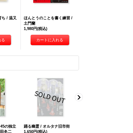
ち / 温又
ほんとうのことを書く練習 /
土門蘭
1,980円
(税込)
45の独立
踊る幽霊 / オルタナ旧市街
GOAT meets 01
相田冬二
1,650円
(税込)
2,200円
(税込)