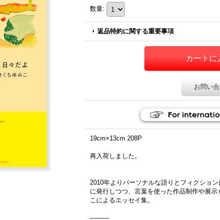
数量
:
返品特約に関する重要事項
お問い合
19cm×13cm 208P
再入荷しました。
2010年よりパーソナルな語りとフィクショ
に発行しつつ、言葉を使った作品制作や展示
こによるエッセイ集。
―――