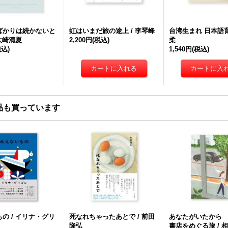
ばかりは続かないと
虹はいまだ旅の途上 / 李琴峰
台湾生まれ 日本語育
 大崎清夏
2,200円
(税込)
柔
税込)
1,540円
(税込)
品も買っています
の / イリナ・グリ
死なれちゃったあとで / 前田
あなたがいたから 
隆弘
書店をめぐる旅 / 