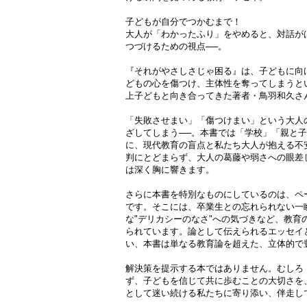
子どもが自分でつかむまで！
大人が「わかったふり」をやめると、対話が
つづけるための視点──。
『それがやさしさじゃ困る』は、子どもに向
どもの心を傷つけ、主体性を奪ってしまうと
上子どもと向き合ってきた著者・鳥羽和久さ
「失敗させまい」「傷つけまい」という大人の
ざしてしまう──。本書では「学校」「親と
に、現代教育の盲点と私たち大人が抱える不
判にとどまらず、大人の葛藤や弱さへの眼差
は深く胸に響きます。
さらに本書を特別なものにしているのは、ペ
です。そこには、卒業生との忘れられない一
な"デリカシーのなさ"への気づきなど、教育
られています。論として伝えられるエッセイ
い、本書は単なる教育論を超えた、立体的で
解決策を提示する本ではありません。むしろ
ず、子どもを信じて共に歩むことの大切さを
として迷い続ける私たちに寄り添い、伴走し