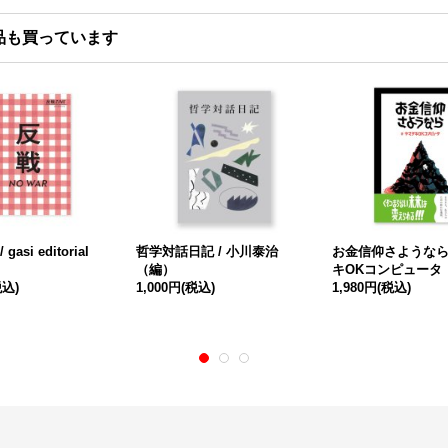
品も買っています
gasi editorial
哲学対話日記 / 小川泰治
お金信仰さようなら 
（編）
キOKコンピュータ
税込)
1,000円
(税込)
1,980円
(税込)