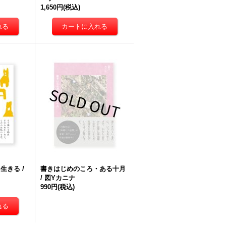
1,650円
(税込)
生きる /
書きはじめのころ・ある十月
/ 図Yカニナ
990円
(税込)