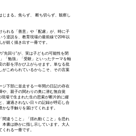
はじまる。焦らず、 断ち切らず、観察し
けられる「善意」や「配慮」が、時に子
いう逆説を、教育現場の最前線で20年以
んが鋭く描き出す一冊です。
"先回り"が、実は子どもの可能性を閉
子」「勉強」「受験」といったテーマを軸
安の影を浮かび上がらせます。単なる批
しがこめられているからこそ、その言葉
ージ下部に並走する一年間の日記の存在
瞬や、親子の関わりの奥に潜む無自覚
の現場で生まれた生の思索が断片的に綴
と、濾過されない日々の記録が呼応し合
豊かな手触りを届けてくれます。
「間違うこと」「揺れ動くこと」を恐れ
、本書は静かに指し示しています。大人
てくれる一冊です。