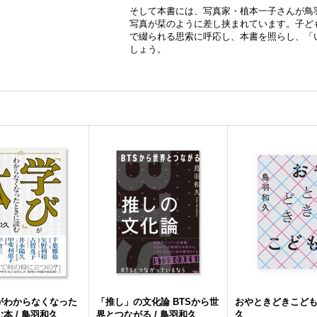
そして本書には、写真家・植本一子さんが鳥
写真が栞のように差し挟まれています。子ど
で綴られる思索に呼応し、本書を照らし、「
しょう。
がわからなくなった
「推し」の文化論 BTSから世
おやときどきこども 
本 / 鳥羽和久
界とつながる / 鳥羽和久
久