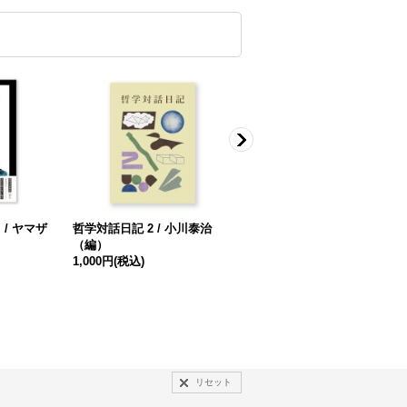
/ ヤマザ
哲学対話日記 2 / 小川泰治
ほんとうは、どうしたい？ 
（編）
他の誰でもない、この人間を
1,000円
(税込)
生ききることー / 佐々木のの
か、しいねはるか
1,540円
(税込)
リセット