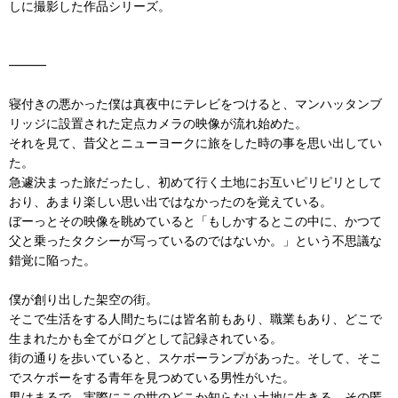
しに撮影した作品シリーズ。
―――
寝付きの悪かった僕は真夜中にテレビをつけると、マンハッタンブ
リッジに設置された定点カメラの映像が流れ始めた。
それを見て、昔父とニューヨークに旅をした時の事を思い出してい
た。
急遽決まった旅だったし、初めて行く土地にお互いピリピリとして
おり、あまり楽しい思い出ではなかったのを覚えている。
ぼーっとその映像を眺めていると「もしかするとこの中に、かつて
父と乗ったタクシーが写っているのではないか。」という不思議な
錯覚に陥った。
僕が創り出した架空の街。
そこで生活をする人間たちには皆名前もあり、職業もあり、どこで
生まれたかも全てがログとして記録されている。
街の通りを歩いていると、スケボーランプがあった。そして、そこ
でスケボーをする青年を見つめている男性がいた。
男はまるで、実際にこの世のどこか知らない土地に生きる、その匿