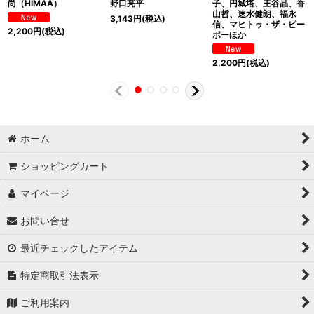
尚（HIMAA）
野口亮平
子、円城塔、王谷晶、香
山哲、速水健朗、福永
3,143
円
(税込)
信、マヒトゥ・ザ・ピー
2,200
円
(税込)
ポーほか
2,200
円
(税込)
ホーム
ショッピングカート
マイページ
お問い合せ
最近チェックしたアイテム
特定商取引法表示
ご利用案内