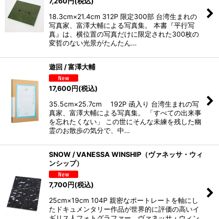
7,260
円
(税込)
18.3cm×21.4cm 312P 限定300部 台湾生まれの
写真家、富澤大輔による写真集。 本書『平行写
真』は、横位置の写真だけに限定された300枚の
変哲のない光景がたんたん…
遊回 / 富澤大輔
17,600
円
(税込)
35.5cm×25.7cm 192P 函入り 台湾生まれの写
真家、富澤大輔による写真集。 「すべての出来事
を忘れたくない」 この世にそんな未練を残した幽
霊のお散歩の気分で、中…
SNOW / VANESSA WINSHIP（ヴァネッサ・ウィ
ンシップ）
7,700
円
(税込)
25cm×19cm 104P 親密なポートレートを軸にし
たドキュメンタリー作品が世界的に評価の高いイ
ギリス人フォトグラファー、ヴァネッサ・ウィン