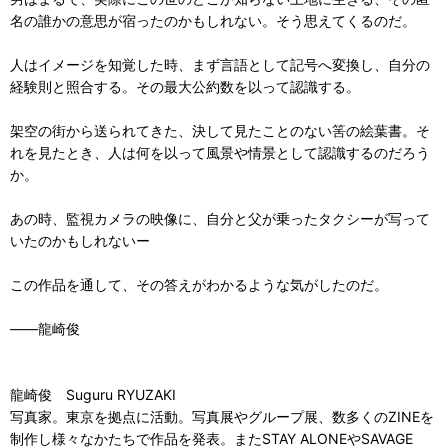
名の誰かの意思が宿ったのかもしれない。そう思えてくるのだ。
人はイメージを知覚した時、まず言語として記号へ変換し、自分の
経験則と照合する。その最大公約数を以って認識する。
架空の街から送られてきた、決して見たことのない筈の絵葉書。そ
れを見たとき、人は何を以って風景や情景として認識するのだろう
か。
あの時、監視カメラの映像に、自分と父が乗ったタクシーが写って
いたのかもしれないー
この作品を通して、その答えがわかるような気がしたのだ。
――龍崎俊
龍崎俊 Suguru RYUZAKI
写真家。東京を拠点に活動。写真展やグループ展、数多くのZINEを
制作し様々なかたちで作品を発表。またSTAY ALONEやSAVAGE