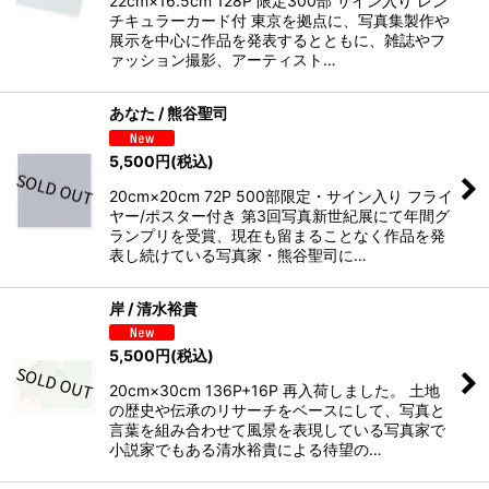
22cm×16.5cm 128P 限定300部 サイン入り レン
チキュラーカード付 東京を拠点に、写真集製作や
展示を中心に作品を発表するとともに、雑誌やフ
ァッション撮影、アーティスト…
あなた / 熊谷聖司
5,500
円
(税込)
20cm×20cm 72P 500部限定・サイン入り フライ
ヤー/ポスター付き 第3回写真新世紀展にて年間グ
ランプリを受賞、現在も留まることなく作品を発
表し続けている写真家・熊谷聖司に…
岸 / 清水裕貴
5,500
円
(税込)
20cm×30cm 136P+16P 再入荷しました。 土地
の歴史や伝承のリサーチをベースにして、写真と
言葉を組み合わせて風景を表現している写真家で
小説家でもある清水裕貴による待望の…