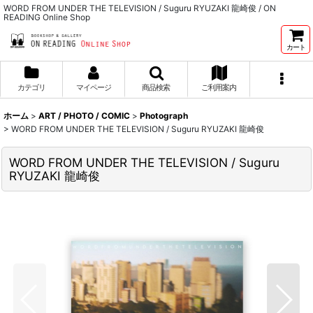
WORD FROM UNDER THE TELEVISION / Suguru RYUZAKI 龍崎俊 / ON
READING Online Shop
カート
カテゴリ
マイページ
商品検索
ご利用案内
ホーム
>
ART / PHOTO / COMIC
>
Photograph
>
WORD FROM UNDER THE TELEVISION / Suguru RYUZAKI 龍崎俊
WORD FROM UNDER THE TELEVISION / Suguru
RYUZAKI 龍崎俊