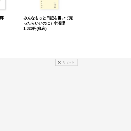
一郎
みんなもっと日記を書いて売
WORKSIGHT 22 ゲームは世
ったらいいのに / 小沼理
界 A-Z
1,320円
(税込)
1,980円
(税込)
リセット