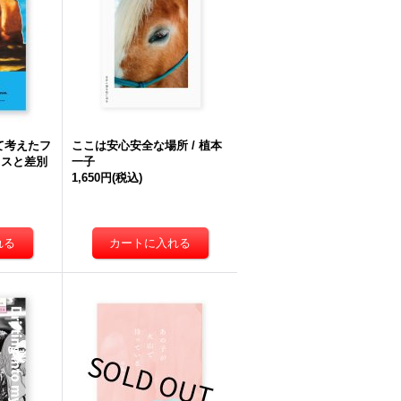
て考えたフ
ここは安心安全な場所 / 植本
クスと差別
一子
1,650円
(税込)