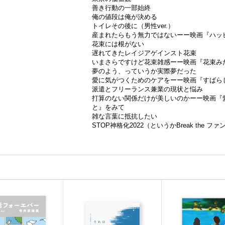
善き行動の一部始終
俺の値段は俺が決める
トイレその後に（男性ver.）
産まれたらもう無力ではないーー映画『ハッ
花束には根がない
遅れてきたレイジアゲインスト花束
いまさらですけど花束雑感ーー映画『花束み
夢のよう、っていうか実際夢だった
愛に気がつくためのケアをーー映画『すばら
派遣とフリーランス兼業の現状と悩み
打算のない関係だけが美しいのかーー映画『
と』をみて
雑な言葉に抵抗したい
STOP神格化2022（というかBreak the フ