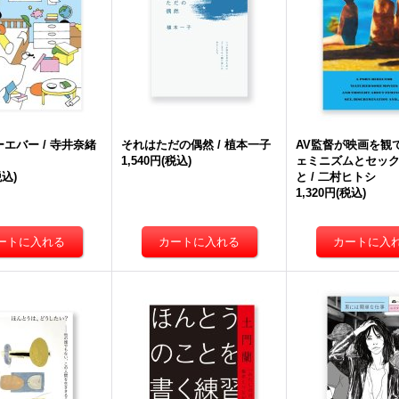
エバー / 寺井奈緒
それはただの偶然 / 植本一子
AV監督が映画を観
1,540円
(税込)
ェミニズムとセッ
税込)
と / 二村ヒトシ
1,320円
(税込)