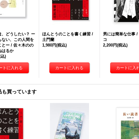
は、どうしたい？ ー
ほんとうのことを書く練習 /
男には簡単な仕事 /
もない、この人間を
土門蘭
コ
とー / 佐々木のの
1,980円
(税込)
2,200円
(税込)
ねはるか
税込)
品も買っています