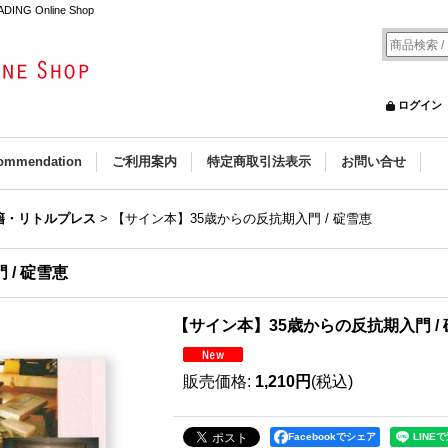
G Online Shop
ログイン
ommendation
ご利用案内
特定商取引法表示
お問い合せ
籍・リトルプレス
>
【サイン本】35歳からの反抗期入門 / 碇雪恵
/ 碇雪恵
【サイン本】35歳からの反抗期入門 /
販売価格
:
1,210円
(税込)
Facebookでシェア