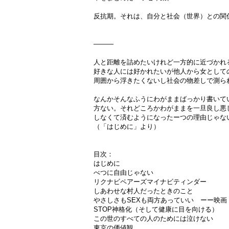
反抗期。それは、自分と社会（世界）との関
―――
人と距離を詰めたいけれど一方的に近づかれ
好きな人には好かれたいが他人から女として
周囲から浮きたくないし社会の物差しで測ら
なんかそんなふうにわがままばっかり書いて
方ない。それどころかわがままを一旦良し悪
しなくて済むようになったーつの理由じゃな
（「はじめに」より）
目次：
はじめに
べつに自由じゃない
リクナビペアーズマイナビティンダー
しあわせな村人だったときのこと
やさしさもSEXも両方あっていい ーー映
STOP神格化（そして健康に目を向ける）
この世のすべての人のためには泣けない
東京の価値観