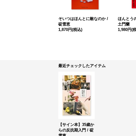
そいつはほんとに敵なのか /
ほんとうの
碇雪恵
土門蘭
1,870円
(税込)
1,980円
(
最近チェックしたアイテム
【サイン本】35歳か
らの反抗期入門 / 碇
雪恵